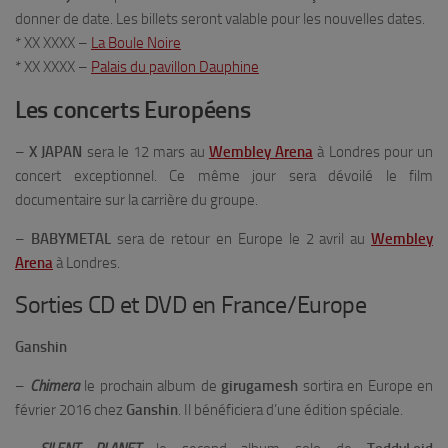
donner de date. Les billets seront valable pour les nouvelles dates.
* XX XXXX –
La Boule Noire
* XX XXXX –
Palais du pavillon Dauphine
Les concerts Européens
–
X JAPAN
sera le 12 mars au
Wembley Arena
à Londres pour un
concert exceptionnel. Ce même jour sera dévoilé le film
documentaire sur la carrière du groupe.
–
BABYMETAL
sera de retour en Europe le 2 avril au
Wembley
Arena
à Londres.
Sorties CD et DVD en France/Europe
Ganshin
–
Chimera
le prochain album de
girugamesh
sortira en Europe en
février 2016 chez
Ganshin
. Il bénéficiera d’une édition spéciale.