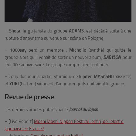
–
Shota
, le guitariste du groupe
ADAMS
, est décédé suite à une
rupture d’anévrisme survenue sur scène en Pologne.
–
1000say
perd un membre :
Michelle
(synthé) qui quitte le
groupe alors qu’il venait de sortir un nouvel album,
BABYLON
, pour
leur 10e anniversaire. Le groupe compte bien continuer.
– Coup dur pour la partie rythmique de
Jupiter
,
MASASHI
(bassiste)
et
YUKI
(batteur) viennent d’annoncer qu’ils quittaient le groupe.
Revue de presse
Les derniers articles publiés par le
Journal du Japon
:
– [Live Report]
Moshi Moshi Nippon Festival : enfin, de l’électro
japonaise en France !