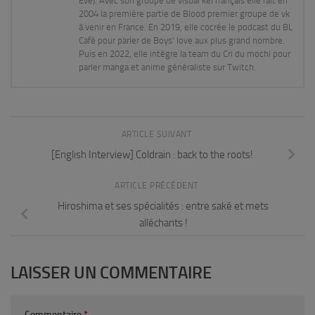
Eve). Avec son groupe de visual kei français elle fait en
2004 la première partie de Blood premier groupe de vk
à venir en France. En 2019, elle cocrée le podcast du BL
Café pour parler de Boys' love aux plus grand nombre.
Puis en 2022, elle intègre la team du Cri du mochi pour
parler manga et anime généraliste sur Twitch.
ARTICLE SUIVANT
[English Interview] Coldrain : back to the roots!
ARTICLE PRÉCÉDENT
Hiroshima et ses spécialités : entre saké et mets
alléchants !
LAISSER UN COMMENTAIRE
Commentaire
*