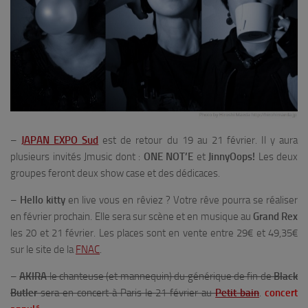
–
JAPAN EXPO Sud
est de retour du 19 au 21 février. Il y aura
plusieurs invités Jmusic dont :
ONE NOT’E
et
JinnyOops!
Les deux
groupes feront deux show case et des dédicaces.
–
Hello kitty
en live vous en rêviez ? Votre rêve pourra se réaliser
en février prochain. Elle sera sur scène et en musique au
Grand Rex
les 20 et 21 février. Les places sont en vente entre 29€ et 49,35€
sur le site de la
FNAC
.
–
AKIRA
le chanteuse (et mannequin) du générique de fin de
Black
Butler
sera en concert à Paris le 21 février au
Petit bain
.
concert