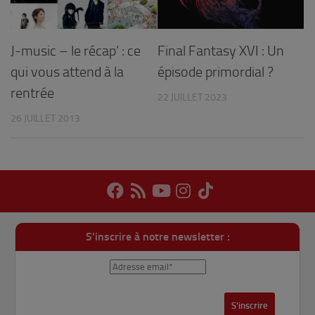
J-music – le récap’ : ce
Final Fantasy XVI : Un
qui vous attend à la
épisode primordial ?
rentrée
22 JUILLET 2023
26 JUILLET 2013
S'inscrire à notre newsletter :