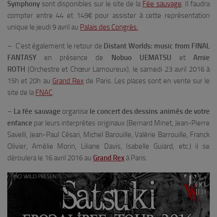
Symphony
sont disponibles sur le site de la
Fée sauvage
. Il faudra
compter entre 44 et 149€ pour assister à cette représentation
unique le jeudi 9 avril au
Palais des Congrès.
– C’est également le retour de
Distant Worlds: music from FINAL
FANTASY
en présence de
Nobuo UEMATSU
et
Arnie
ROTH
(Orchestre et Chœur Lamoureux), le samedi 23 avril 2016 à
15h et 20h au
Grand Rex
de Paris. Les places sont en vente sur le
site de la
FNAC
.
–
La fée sauvage
organise
le concert des dessins animés de votre
enfance
par leurs interprètes originaux (Bernard Minet, Jean-Pierre
Savelli, Jean-Paul Césari, Michel Barouille, Valérie Barrouille, Franck
Olivier, Amélie Morin, Liliane Davis, Isabelle Guiard, etc.) il se
déroulera le 16 avril 2016 au
Grand Rex
à Paris.