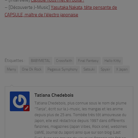
– [Interview]
Capsule nous met en boîte !
– [Découverte J-Music]
Yasutaka Nakata, tête pensante de
CAPSULE, maître de l’électro japonaise
Étiquettes :
BABYMETAL
Crossfaith
Final Fantasy
Hello Kitty
Merry
One Ok Rock
Pegasus Symphony
Satsuki
Spyair
X Japan
Tatiana Chedebois
Tatiana Chedebois, plus connue sous le nom de plume
"Tanja", écrit sur la J-music, les mangas et les anime
depuis plus de 25 ans. Tombée très tôt amoureuse du
Japon, elle est rédactrice depuis 1997 dans différents
fanzines, magazines (Japan Vibes, Rock one), webzines
(JaME, Journal du Japon) ainsi que sur son blog (Last