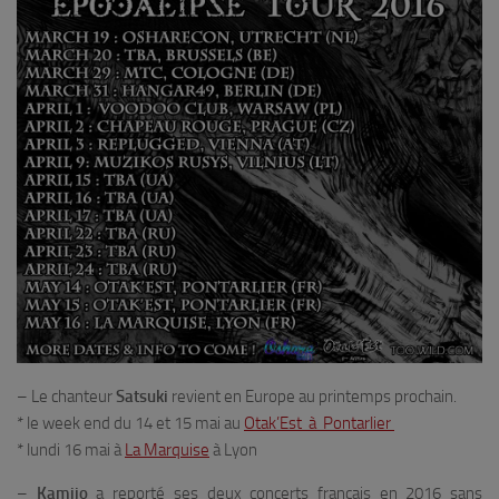
– Le chanteur
Satsuki
revient en Europe au printemps prochain.
* le week end du 14 et 15 mai au
Otak’Est à Pontarlier
* lundi 16 mai à
La Marquise
à Lyon
–
Kamijo
a reporté ses deux concerts français en 2016 sans