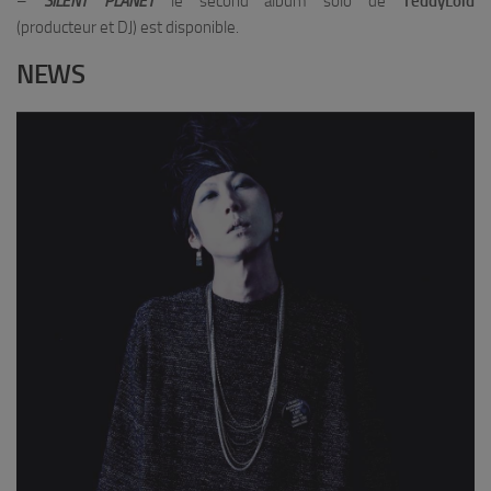
–
SILENT PLANET
le second album solo de
TeddyLoid
(producteur et DJ) est disponible.
NEWS