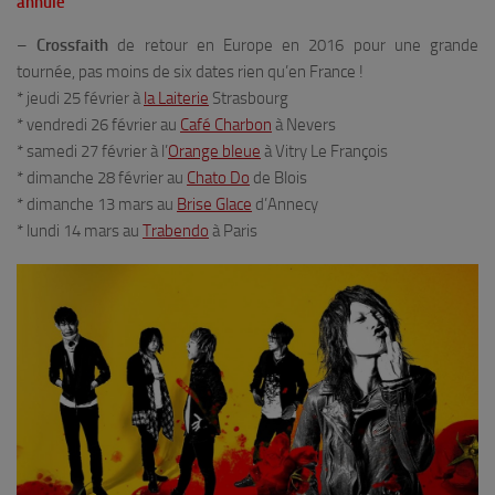
annulé
–
Crossfaith
de retour en Europe en 2016 pour une grande
tournée, pas moins de six dates rien qu’en France !
* jeudi 25 février à
la Laiterie
Strasbourg
* vendredi 26 février au
Café Charbon
à Nevers
* samedi 27 février à l’
Orange bleue
à Vitry Le François
* dimanche 28 février au
Chato Do
de Blois
* dimanche 13 mars au
Brise Glace
d’Annecy
* lundi 14 mars au
Trabendo
à Paris