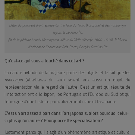
Détail du paravent droit représentant la Nau do Trato (kurofune) et des nanban-jin.
Japon, école Kanō (?),
fin de la période Azuchi-Momoyama, début du XVIIe siècle (c. 1600-1610). © Museu
Nacional de Soares dos Reis, Porto, Direção-Geral do Pa
Qu’est-ce qui vous a touché dans cet art ?
La nature hybride de la majeure partie des objets et le fait que les
nanban-jin
(=barbares du sud) soient eux aussi un objet de
représentation via le regard de l’autre. C’est un art qui résulte de
l’interaction entre le Japon, les Portugais et l’Europe du Sud et qui
témoigne d’une histoire particulièrement riche et fascinante.
C’est un art assez à part dans l’art japonais, alors pourquoi celui-
ci plus qu’un autre ? Pourquoi cette spécialisation ?
Justement parce qu’il s’agit d’un phénomène artistique et culturel