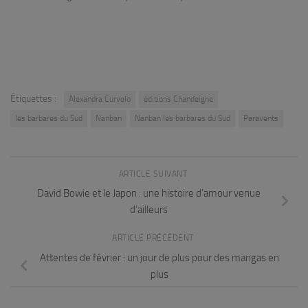
Étiquettes :
Alexandra Curvelo
éditions Chandeigne
les barbares du Sud
Nanban
Nanban les barbares du Sud
Paravents
ARTICLE SUIVANT
David Bowie et le Japon : une histoire d’amour venue
d’ailleurs
ARTICLE PRÉCÉDENT
Attentes de février : un jour de plus pour des mangas en
plus