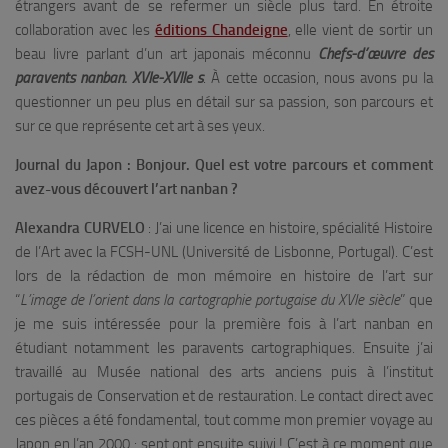
étrangers avant de se refermer un siècle plus tard. En étroite
collaboration avec les
éditions Chandeigne
, elle vient de sortir un
beau livre parlant d’un art japonais méconnu
Chefs-d’œuvre des
paravents nanban. XVIe-XVIIe s
. À cette occasion, nous avons pu la
questionner un peu plus en détail sur sa passion, son parcours et
sur ce que représente cet art à ses yeux.
Journal du Japon :
Bonjour. Quel est votre parcours et comment
avez-vous découvert l’art nanban ?
Alexandra CURVELO
: J’ai une licence en histoire, spécialité Histoire
de l’Art avec la FCSH-UNL (Université de Lisbonne, Portugal). C’est
lors de la rédaction de mon mémoire en histoire de l’art sur
“
L’image de l’orient dans la cartographie portugaise du XVIe siècle
” que
je me suis intéressée pour la première fois à l’art nanban en
étudiant notamment les paravents cartographiques. Ensuite j’ai
travaillé au Musée national des arts anciens puis à l’institut
portugais de Conservation et de restauration. Le contact direct avec
ces pièces a été fondamental, tout comme mon premier voyage au
Japon en l’an 2000 : sept ont ensuite suivi ! C’est à ce moment que