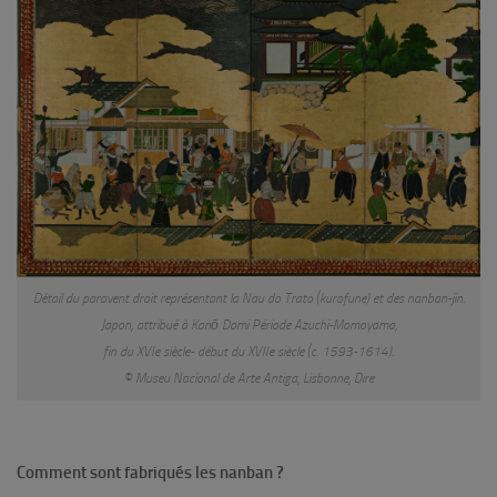
Détail du paravent droit représentant la Nau do Trato (kurofune) et des nanban-jin.
Japon, attribué à Kanō Domi Période Azuchi-Momoyama,
fin du XVIe siècle- début du XVIIe siècle (c. 1593-1614).
© Museu Nacional de Arte Antiga, Lisbonne, Dire
Comment sont fabriqués les nanban ?