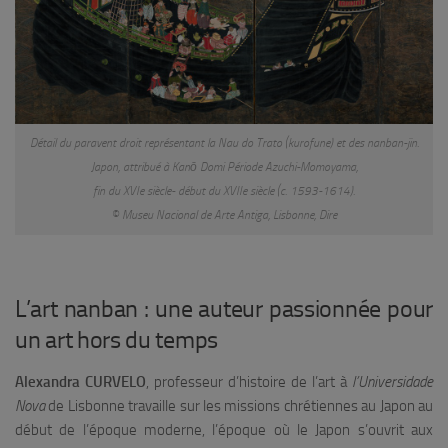
Détail du paravent droit représentant la Nau do Trato (kurofune) et des nanban-jin.
Japon, attribué à Kanō Domi Période Azuchi-Momoyama,
fin du XVIe siècle- début du XVIIe siècle (c. 1593-1614).
© Museu Nacional de Arte Antiga, Lisbonne, Dire
L’art nanban : une auteur passionnée pour
un art hors du temps
Alexandra CURVELO
, professeur d’histoire de l’art à
l’Universidade
Nova
de Lisbonne travaille sur les missions chrétiennes au Japon au
début de l’époque moderne, l’époque où le Japon s’ouvrit aux