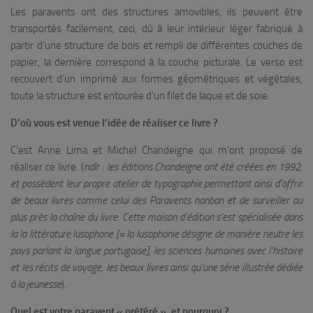
Les paravents ont des structures amovibles, ils peuvent être
transportés facilement, ceci, dû à leur intérieur léger fabriqué à
partir d’une structure de bois et rempli de différentes couches de
papier, la dernière correspond à la couche picturale. Le verso est
recouvert d’un imprimé aux formes géométriques et végétales,
toute la structure est entourée d’un filet de laque et de soie.
D’où vous est venue l’idée de réaliser ce livre ?
C’est Anne Lima et Michel Chandeigne qui m’ont proposé de
réaliser ce livre. (
ndlr : les éditions Chandeigne ont été créées en 1992,
et possèdent leur propre atelier de typographie permettant ainsi d’offrir
de beaux livres comme celui des Paravents nanban et de surveiller au
plus près la chaîne du livre. Cette maison d’édition s’est spécialisée dans
la la littérature lusophone [= la lusophonie désigne de manière neutre les
pays parlant la langue portugaise], les sciences humaines avec l’histoire
et les récits de voyage, les beaux livres ainsi qu’une série illustrée dédiée
à la jeunesse
).
Quel est votre paravent « préféré », et pourquoi ?