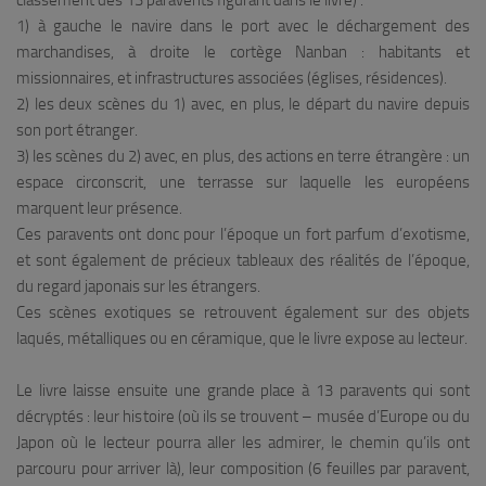
classement des 13 paravents figurant dans le livre) :
1) à gauche le navire dans le port avec le déchargement des
marchandises, à droite le cortège Nanban : habitants et
missionnaires, et infrastructures associées (églises, résidences).
2) les deux scènes du 1) avec, en plus, le départ du navire depuis
son port étranger.
3) les scènes du 2) avec, en plus, des actions en terre étrangère : un
espace circonscrit, une terrasse sur laquelle les européens
marquent leur présence.
Ces paravents ont donc pour l’époque un fort parfum d’exotisme,
et sont également de précieux tableaux des réalités de l’époque,
du regard japonais sur les étrangers.
Ces scènes exotiques se retrouvent également sur des objets
laqués, métalliques ou en céramique, que le livre expose au lecteur.
Le livre laisse ensuite une grande place à 13 paravents qui sont
décryptés : leur histoire (où ils se trouvent – musée d’Europe ou du
Japon où le lecteur pourra aller les admirer, le chemin qu’ils ont
parcouru pour arriver là), leur composition (6 feuilles par paravent,