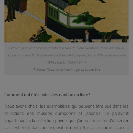
Détail du paravent droit représentant la Nau do Trato (kurofune) et des nanban-jin.
Japon, attribué à Kanō Domi Période Azuchi-Momoyama, fin du XVIe siècle- début du
XVIIe siècle (c. 1593-1614).
© Museu Nacional de Arte Antiga, Lisbonne, Dire
Comment ont été choisis les nanban du livre?
Nous avons choisi les exemplaires qui peuvent être vus dans les
collections des musées européens et japonais. Le paravent
appartenant à la collection privée que j’ai eu l’occasion d’observer
car il est entré dans une exposition dont j’étais la co-commissaire a