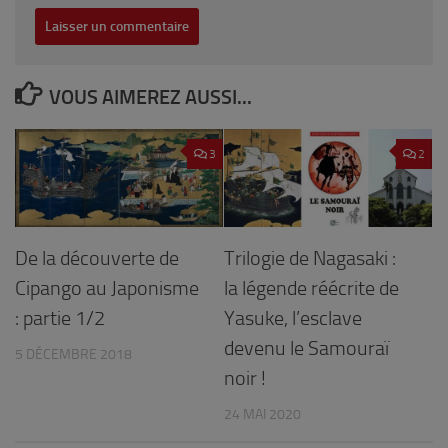
VOUS AIMEREZ AUSSI...
3
2
De la découverte de
Trilogie de Nagasaki :
Cipango au Japonisme
la légende réécrite de
: partie 1/2
Yasuke, l’esclave
devenu le Samouraï
5 DÉCEMBRE 2018
noir !
24 MAI 2020