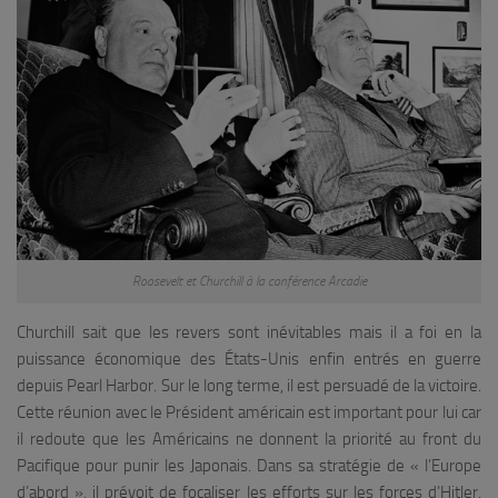
Roosevelt et Churchill à la conférence Arcadie
Churchill sait que les revers sont inévitables mais il a foi en la
puissance économique des États-Unis enfin entrés en guerre
depuis Pearl Harbor. Sur le long terme, il est persuadé de la victoire.
Cette réunion avec le Président américain est important pour lui car
il redoute que les Américains ne donnent la priorité au front du
Pacifique pour punir les Japonais. Dans sa stratégie de « l’Europe
d’abord », il prévoit de focaliser les efforts sur les forces d’Hitler.