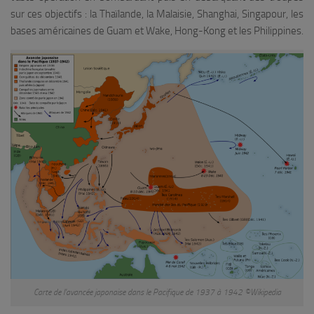
sur ces objectifs : la Thaïlande, la Malaisie, Shanghai, Singapour, les
bases américaines de Guam et Wake, Hong-Kong et les Philippines.
Carte de l’avancée japonaise dans le Pacifique de 1937 à 1942 ©Wikipedia