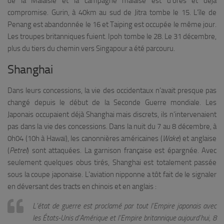
de la Malaisie et la campagne malaise est d’ores et déjà
compromise. Gurin, à 40km au sud de Jitra tombe le 15. L’île de
Penang est abandonnée le 16 et Taiping est occupée le même jour.
Les troupes britanniques fuient. Ipoh tombe le 28. Le 31 décembre,
plus du tiers du chemin vers Singapour a été parcouru.
Shanghai
Dans leurs concessions, la vie des occidentaux n’avait presque pas
changé depuis le début de la Seconde Guerre mondiale. Les
Japonais occupaient déjà Shanghai mais discrets, ils n’intervenaient
pas dans la vie des concessions. Dans la nuit du 7 au 8 décembre, à
0h04 (10h à Hawaï), les canonnières américaines (
Wake
) et anglaise
(
Petrel
) sont attaquées. La garnison française est épargnée. Avec
seulement quelques obus tirés, Shanghai est totalement passée
sous la coupe japonaise. L’aviation nipponne a tôt fait de le signaler
en déversant des tracts en chinois et en anglais :
L’état de guerre est proclamé par tout l’Empire japonais avec
les États-Unis d’Amérique et l’Empire britannique aujourd’hui, 8