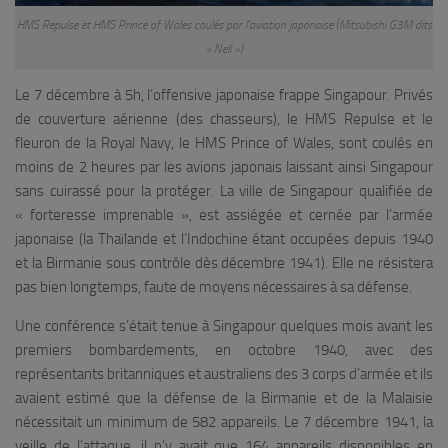
HMS Repulse et HMS Prince of Wales coulés par l’aviation japonaise (Mitsubishi G3M dits
« Nell »)
Le 7 décembre à 5h, l’offensive japonaise frappe Singapour. Privés
de couverture aérienne (des chasseurs), le HMS
Repulse
et le
fleuron de la Royal Navy, le HMS
Prince of Wales
, sont coulés en
moins de 2 heures par les avions japonais laissant ainsi Singapour
sans cuirassé pour la protéger. La ville de Singapour qualifiée de
« forteresse imprenable », est assiégée et cernée par l’armée
japonaise (la Thaïlande et l’Indochine étant occupées depuis 1940
et la Birmanie sous contrôle dès décembre 1941). Elle ne résistera
pas bien longtemps, faute de moyens nécessaires à sa défense.
Une conférence s’était tenue à Singapour quelques mois avant les
premiers bombardements, en octobre 1940, avec des
représentants britanniques et australiens des 3 corps d’armée et ils
avaient estimé que la défense de la Birmanie et de la Malaisie
nécessitait un minimum de 582 appareils. Le 7 décembre 1941, la
veille de l’attaque, il n’y avait que 164 appareils disponibles en