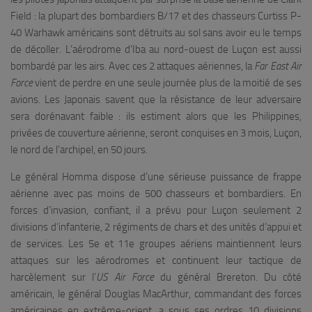
Field : la plupart des bombardiers B/17 et des chasseurs Curtiss P-
40 Warhawk américains sont détruits au sol sans avoir eu le temps
de décoller. L’aérodrome d’Iba au nord-ouest de Luçon est aussi
bombardé par les airs. Avec ces 2 attaques aériennes, la
Far East Air
Force
vient de perdre en une seule journée plus de la moitié de ses
avions. Les Japonais savent que la résistance de leur adversaire
sera dorénavant faible : ils estiment alors que les Philippines,
privées de couverture aérienne, seront conquises en 3 mois, Luçon,
le nord de l’archipel, en 50 jours.
Le général Homma dispose d’une sérieuse puissance de frappe
aérienne avec pas moins de 500 chasseurs et bombardiers. En
forces d’invasion, confiant, il a prévu pour Luçon seulement 2
divisions d’infanterie, 2 régiments de chars et des unités d’appui et
de services. Les 5e et 11e groupes aériens maintiennent leurs
attaques sur les aérodromes et continuent leur tactique de
harcèlement sur l’
US Air Force
du général Brereton. Du côté
américain, le général Douglas MacArthur, commandant des forces
américaines en extrême-orient, a sous ses ordres 10 divisions