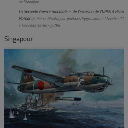
de Shanghai
La Seconde Guerre mondiale – de l’invasion de l’URSS à Pearl
Harbor
de Pierre Montagnon (éditions Pygmalion) – Chapitre 21
« Journées noires » p.299
Singapour