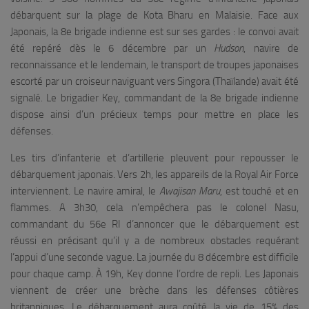
débarquent sur la plage de Kota Bharu en Malaisie. Face aux
Japonais, la 8e brigade indienne est sur ses gardes : le convoi avait
été repéré dès le 6 décembre par un
Hudson
, navire de
reconnaissance et le lendemain, le transport de troupes japonaises
escorté par un croiseur naviguant vers Singora (Thaïlande) avait été
signalé. Le brigadier Key, commandant de la 8e brigade indienne
dispose ainsi d’un précieux temps pour mettre en place les
défenses.
Les tirs d’infanterie et d’artillerie pleuvent pour repousser le
débarquement japonais. Vers 2h, les appareils de la Royal Air Force
interviennent. Le navire amiral, le
Awajisan Maru
, est touché et en
flammes. A 3h30, cela n’empêchera pas le colonel Nasu,
commandant du 56e RI d’annoncer que le débarquement est
réussi en précisant qu’il y a de nombreux obstacles requérant
l’appui d’une seconde vague. La journée du 8 décembre est difficile
pour chaque camp. À 19h, Key donne l’ordre de repli. Les Japonais
viennent de créer une brèche dans les défenses côtières
britanniques. Le débarquement aura coûté la vie de 15% des