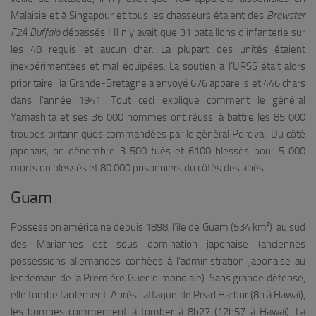
Malaisie et à Singapour et tous les chasseurs étaient des
Brewster
F2A Buffalo
dépassés ! Il n’y avait que 31 bataillons d’infanterie sur
les 48 requis et aucun char. La plupart des unités étaient
inexpérimentées et mal équipées. La soutien à l’URSS était alors
prioritaire : la Grande-Bretagne a envoyé 676 appareils et 446 chars
dans l’année 1941. Tout ceci explique comment le général
Yamashita et ses 36 000 hommes ont réussi à battre les 85 000
troupes britanniques commandées par le général Percival. Du côté
japonais, on dénombre 3 500 tués et 6100 blessés pour 5 000
morts ou blessés et 80 000 prisonniers du côtés des alliés.
Guam
Possession américaine depuis 1898, l’île de Guam (534 km²) au sud
des Mariannes est sous domination japonaise (anciennes
possessions allemandes confiées à l’administration japonaise au
lendemain de la Première Guerre mondiale). Sans grande défense,
elle tombe facilement. Après l’attaque de Pearl Harbor (8h à Hawaï),
les bombes commencent à tomber à 8h27 (12h57 à Hawaï). La