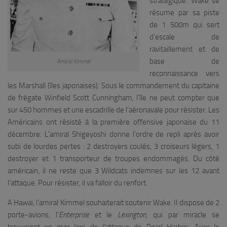
stratégique. Wake se
résume par sa piste
de 1 500m qui sert
d’escale de
ravitaillement et de
base de
Amiral Kimmel
reconnaissance vers
les Marshall (îles japonaises). Sous le commandement du capitaine
de frégate Winfield Scott Cunningham, l’île ne peut compter que
sur 450 hommes et une escadrille de l’aéronavale pour résister. Les
Américains ont résisté à la première offensive japonaise du 11
décembre. L’amiral Shigeyoshi donne l’ordre de repli après avoir
subi de lourdes pertes : 2 destroyers coulés, 3 croiseurs légers, 1
destroyer et 1 transporteur de troupes endommagés. Du côté
américain, il ne reste que 3 Wildcats indemnes sur les 12 avant
l’attaque. Pour résister, il va falloir du renfort.
A Hawaï, l’amiral Kimmel souhaiterait soutenir Wake. Il dispose de 2
porte-avions, l’
Enterprise
et le
Lexington
, qui par miracle se