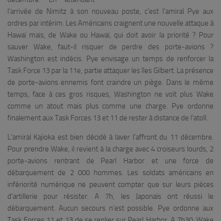
l’arrivée de Nimitz à son nouveau poste, c’est l’amiral Pye aux
ordres par intérim. Les Américains craignent une nouvelle attaque à
Hawaï mais, de Wake ou Hawaï, qui doit avoir la priorité ? Pour
sauver Wake, faut-il risquer de perdre des porte-avions ?
Washington est indécis. Pye envisage un temps de renforcer la
Task Force 13 par la 11e, partie attaquer les îles Gilbert. La présence
de porte-avions ennemis font craindre un piège. Dans le même
temps, face à ces gros risques, Washington ne voit plus Wake
comme un atout mais plus comme une charge. Pye ordonne
finalement aux Task Forces 13 et 11 de rester à distance de l’atoll.
L’amiral Kajioka est bien décidé à laver l’affront du 11 décembre.
Pour prendre Wake, il revient à la charge avec 4 croiseurs lourds, 2
porte-avions rentrant de Pearl Harbor et une force de
débarquement de 2 000 hommes. Les soldats américains en
infériorité numérique ne peuvent compter que sur leurs pièces
d’artillerie pour résister. A 7h, les Japonais ont réussi le
débarquement. Aucun secours n’est possible. Pye ordonne aux
Task Forces 11 et 13 de se replier sur Pearl Harbor. A 7h30, Wake