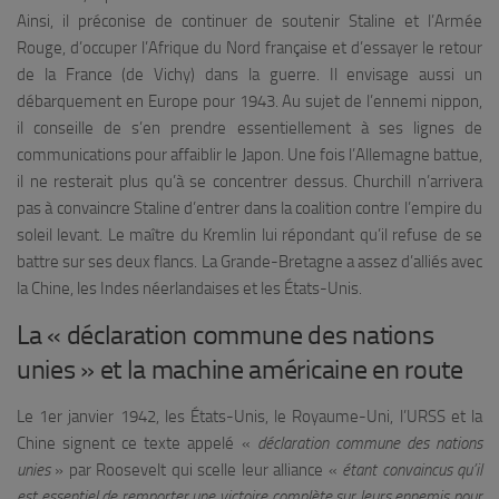
Ainsi, il préconise de continuer de soutenir Staline et l’Armée
Rouge, d’occuper l’Afrique du Nord française et d’essayer le retour
de la France (de Vichy) dans la guerre. Il envisage aussi un
débarquement en Europe pour 1943. Au sujet de l’ennemi nippon,
il conseille de s’en prendre essentiellement à ses lignes de
communications pour affaiblir le Japon. Une fois l’Allemagne battue,
il ne resterait plus qu’à se concentrer dessus. Churchill n’arrivera
pas à convaincre Staline d’entrer dans la coalition contre l’empire du
soleil levant. Le maître du Kremlin lui répondant qu’il refuse de se
battre sur ses deux flancs. La Grande-Bretagne a assez d’alliés avec
la Chine, les Indes néerlandaises et les États-Unis.
La « déclaration commune des nations
unies » et la machine américaine en route
Le 1er janvier 1942, les États-Unis, le Royaume-Uni, l’URSS et la
Chine signent ce texte appelé «
déclaration commune des nations
unies
» par Roosevelt qui scelle leur alliance «
étant convaincus qu’il
est essentiel de remporter une victoire complète sur leurs ennemis pour