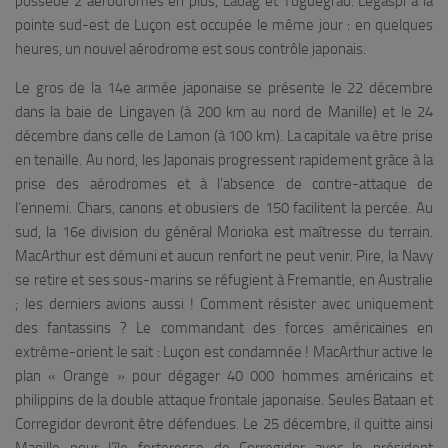
possède 2 aérodromes en plus, Laoag et Tuguegrao. Legaspi à la
pointe sud-est de Luçon est occupée le même jour : en quelques
heures, un nouvel aérodrome est sous contrôle japonais.
Le gros de la 14e armée japonaise se présente le 22 décembre
dans la baie de Lingayen (à 200 km au nord de Manille) et le 24
décembre dans celle de Lamon (à 100 km). La capitale va être prise
en tenaille. Au nord, les Japonais progressent rapidement grâce à la
prise des aérodromes et à l’absence de contre-attaque de
l’ennemi. Chars, canons et obusiers de 150 facilitent la percée. Au
sud, la 16e division du général Morioka est maîtresse du terrain.
MacArthur est démuni et aucun renfort ne peut venir. Pire, la Navy
se retire et ses sous-marins se réfugient à Fremantle, en Australie
; les derniers avions aussi ! Comment résister avec uniquement
des fantassins ? Le commandant des forces américaines en
extrême-orient le sait : Luçon est condamnée ! MacArthur active le
plan « Orange » pour dégager 40 000 hommes américains et
philippins de la double attaque frontale japonaise. Seules Bataan et
Corregidor devront être défendues. Le 25 décembre, il quitte ainsi