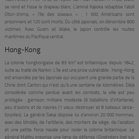
se rend et hisse le drapeau blanc. L’amiral Kajioka rebaptise l’atoll
Otori-shima, « l’île des oiseaux » : 1 500 Américains sont
prisonniers et 120 sont morts. Du côté japonais, on dénombre 800
victimes. Avec Guam et Wake, le Japon contrôle les routes
maritimes du Pacifique central.
Hong-Kong
La colonie h
ongkongaise de 83 km² est britannique depuis 1842,
suite au traité de Nankin. L’île est une proie vulnérable : Hong-Kong
est encerclée par les Japonais qui occupent une grande partie de la
Chine dont Canton qui n’est qu’à une centaine de kilomètres. Déjà
considérée comme perdue avant les combats, la ville est peu
protégée : garnison militaire modeste (6 bataillons d’infanterie),
peu d’avions et de navires (1 vieux destroyer et 8 bateaux lance-
torpilles). Le général Sakai dispose lui d’environ 20 000 hommes,
avec des blindés, de l’artillerie, des mortiers de siège, de l’aviation
et une petite force navale pour isoler la colonie britannique. Le
général Maltby organise une ligne de défense (
Gindrinkers line
) sur