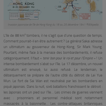
Invasion japonaise de l’île de Hong Kong du 18 au 25 décembre 1941 ©Wikipedia
L’île de 88 km² tombera, il ne s’agit que d’une question de temps.
Comment pourrait-il en être autrement ? Le général Sakai adresse
un ultimatum au gouverneur de Hong-Kong, Sir Mark Young.
Pourtant, même face à la menace des bombardements, il refuse
catégoriquement. Il faut «
tenir bon pour le roi et pour l’Empire
» ! Un
intense bombardement s’abat sur l’île. Le 17 décembre, un nouvel
ultimatum est envoyé, lui aussi refusé. Le lendemain, le
débarquement se prépare de l’autre côté du détroit de Lei Yue
Mun. Le fort de Sai Wan est neutralisé par les bombardiers en
piqué japonais. Dans la nuit, six6 bataillons franchissent le détroit :
les Japonais ont un pied sur l’île… Les crimes de guerres viennent
avec : prisonniers et personnel médical sont notamment
massacrés à la baïonnette… Les contre-attaques britanniques