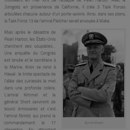
trouvaient en mer lors de l’attaque de Pearl Harbor. Avec le
Saragota
, en provenance de Californie, il crée 3 Task Forces
articulées chacune autour d’un porte-avions. Ainsi, dans ses plans,
la Task Force 13 de l’amiral Fletcher serait envoyée à Wake.
Mais après le désastre de
Pearl Harbor, les États-Unis
cherchent des coupables…
Une enquête du Congrès
est lancée et le secrétaire à
la Marine, Knox se rend à
Hawaï : le triste spectacle de
l’allée des cuirassés le met
dans une profonde colère.
L’amiral Kimmel et le
général Short serviront de
boucs émissaires et c’est
l’amiral Nimitz qui prend le
commandement le 17
Amiral Nimitz
décembre. En attendant