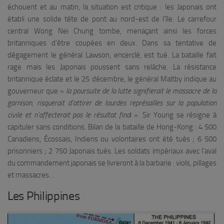
échouent et au matin, la situation est critique : les Japonais ont
établi une solide tête de pont au nord-est de l’île. Le carrefour
central Wong Nei Chung tombe, menaçant ainsi les forces
britanniques d’être coupées en deux. Dans sa tentative de
dégagement le général Lawson, encerclé, est tué. La bataille fait
rage mais les Japonais poussent sans relâche. La résistance
britannique éclate et le 25 décembre, le général Maltby indique au
gouverneur que «
la poursuite de la lutte signifierait le massacre de la
garnison, risquerait d’attirer de lourdes représailles sur la population
civile et n’affecterait pas le résultat fina
l ». Sir Young se résigne à
capituler sans conditions. Bilan de la bataille de Hong-Kong : 4 500
Canadiens, Écossais, Indiens ou volontaires ont été tués ; 6 500
prisonniers ; 2 750 Japonais tués. Les soldats impériaux avec l’aval
du commandement japonais se livreront à la barbarie : viols, pillages
et massacres…
Les Philippines