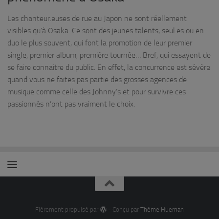
Les chanteur.euses de rue au Japon ne sont réellement
visibles qu’à Osaka. Ce sont des jeunes talents, seul.es ou en
duo le plus souvent, qui font la promotion de leur premier
single, premier album, première tournée… Bref, qui essayent de
se faire connaitre du public. En effet, la concurrence est sévère
quand vous ne faites pas partie des grosses agences de
musique comme celle des Johnny’s et pour survivre ces
passionnés n’ont pas vraiment le choix.
Fièrement propulsé par
- Conçu par
Thème Hueman