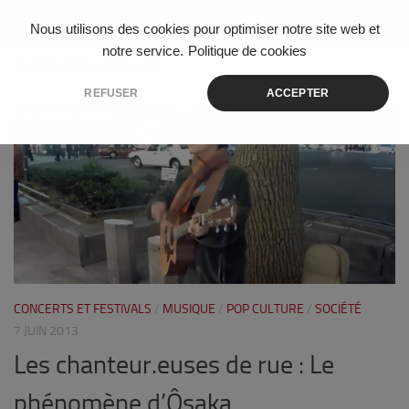
Skip to content
Nous utilisons des cookies pour optimiser notre site web et
notre service.
Politique de cookies
ÉTIQUETÉ :
ART DE RUE
REFUSER
ACCEPTER
0
CONCERTS ET FESTIVALS
/
MUSIQUE
/
POP CULTURE
/
SOCIÉTÉ
7 JUIN 2013
Les chanteur.euses de rue : Le
phénomène d’Ôsaka