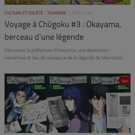
CULTURE ET SOCIÉTÉ
/
TOURISME
2 AOÛT 2026
Voyage à Chûgoku #3 : Okayama,
berceau d’une légende
Découvrez la préfecture d’Okayama, une destination
méconnue et lieu de naissance de la légende de Momotarô.
0