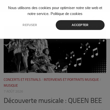
Skip to content
Nous utilisons des cookies pour optimiser notre site web et
notre service.
Politique de cookies
REFUSER
ACCEPTER
0
0
CONCERTS ET FESTIVALS
/
INTERVIEWS ET PORTRAITS MUSIQUE
/
AR
A
MUSIQUE
L
7 AOÛT 2026
A
Découverte musicale : QUEEN BEE
c