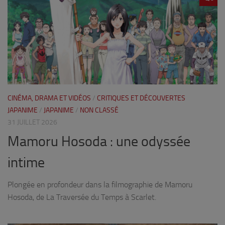
CINÉMA, DRAMA ET VIDÉOS
/
CRITIQUES ET DÉCOUVERTES
JAPANIME
/
JAPANIME
/
NON CLASSÉ
31 JUILLET 2026
Mamoru Hosoda : une odyssée
intime
Plongée en profondeur dans la filmographie de Mamoru
Hosoda, de La Traversée du Temps à Scarlet.