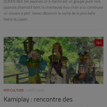
QUEEN BEE (en japonais Jo-ô-bachi) est un groupe punk rock
japonais alternatif dont la chanteuse Avu-chan a su construire
An
un univers à part. Venez découvrir la ruche de la plus belle
vi
Reine du Japon.
er
rô
le
éd
0
POP CULTURE
4 AOÛT 2026
Kamiplay : rencontre des