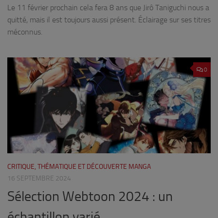
Le 11 février prochain cela fera 8 ans que Jirô Taniguchi nous a
quitté, mais il est toujours aussi présent. Éclairage sur ses titres
méconnus.
0
CRITIQUE, THÉMATIQUE ET DÉCOUVERTE MANGA
16 SEPTEMBRE 2024
Sélection Webtoon 2024 : un
échantillon varié