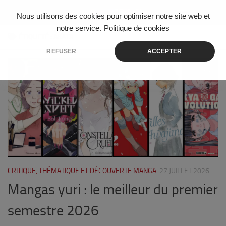
Skip to content
Nous utilisons des cookies pour optimiser notre site web et
notre service.
Politique de cookies
ÉTIQUETÉ :
AKATA
REFUSER
ACCEPTER
0
CRITIQUE, THÉMATIQUE ET DÉCOUVERTE MANGA
27 JUILLET 2026
Mangas yuri : le meilleur du premier
semestre 2026