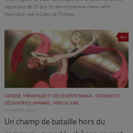
depuis plus de 55 ans. Et rien n’incarne le mieux cette
fascination que le Cœur de Thomas.
0
CRITIQUE, THÉMATIQUE ET DÉCOUVERTE MANGA
/
CRITIQUES ET
DÉCOUVERTES JAPANIME
/
POP CULTURE
25 JANVIER 2026
Un champ de bataille hors du