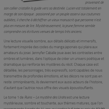
provenant de
son collier cristallin la guide vers sa destinée. Lucien est totalement en
marge de son époque : passionné par un peuple asservi aux coutumes
oubliées, il cherche à déchiffrer un vieux manuscrit que personne n’est
plus en mesure de lire. Mystérieusement, la jeune femme semble
comprendre ces écritures venues de temps très anciens.
Une lecture visuelle sombre, aux détails délicats et immersifs,
fortement inspirée des codes du manga japonais qui plaira aux
amateurs du josei. Jennyfer Caballe joue avec les contrastes entre
ombres et lumières, dans l’optique de créer un univers poétique et
dramatique qui renforce les mystères du récit. Chaque case est
détaillée; les personnages, très expressifs, sont capables de nous
transmettre de profondes émotions, et les décors ne sont pas en
reste: omniprésents, ils deviennent eux aussi acteurs de l’histoire,
d’autant que l’autrice nous offre des visuels époustouflants.
Le tome 1 de
Ruins – Le mystère des Urahs
est une lecture
mystérieuse, sombre et touchante, aux thèmes matures, que l’on
recommande à partir de 14 ans, qui sortira le
6 juin
au prix de
12,90