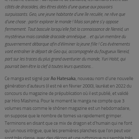
côtés de dracoïdes, des êtres dotés d’une queue aux pouvoirs
surpuissants. Geo, une jeune habitante d’une île reculée, ne rêve que
d’une chose : partir explorer le monde ! Mais son père s’y oppose
fermement. Tout bascule lorsqu’elle fait la connaissance de Nereid, un
mystérieux mais candide dracoïde amnésique… et qu’un membre du
gouvernement débarque afin d’éliminer la jeune fille ! Ces événements
vont entraîner le départ de Geo qui, accompagnée du fougueux Nereid,
part sur les traces du plus grand aventurier du monde, Yuri Holst, qui
pourrait bien être la clef à toutes leurs questions…
Ce manga est signé par
Ao Hatesaka
, nouveau nom d’une nouvelle
génération d’auteurs (il est né en février 2000), lauréat en 2022 du
concours du magazine de prépublication où il est publié, et validé
par Hiro Mashima. Pour le moment le manga ne compte que 3
volumes mais comme le shônen magazine est un hebdomadaire,
on suppose que le nombre de tomes va rapidement grimper.
Terminons en disant que ce mix de dragon et d’humain qui ne font
qu’un nous intrigue, que les premières planches que l’on peut voir
sont très classe, avec des décors et une rythmique qui semble très