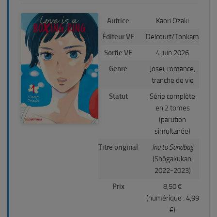
Autrice
Kaori Ozaki
Éditeur VF
Delcourt/Tonkam
Sortie VF
4 juin 2026
Genre
Josei, romance,
tranche de vie
Statut
Série complète
en 2 tomes
(parution
simultanée)
Titre original
Inu to Sandbag
(Shôgakukan,
2022-2023)
Prix
8,50 €
(numérique : 4,99
€)