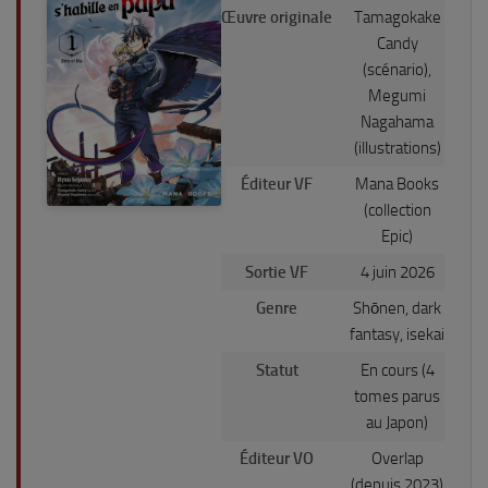
Œuvre originale
Tamagokake
Candy
(scénario),
Megumi
Nagahama
(illustrations)
Éditeur VF
Mana Books
(collection
Epic)
Sortie VF
4 juin 2026
Genre
Shōnen, dark
fantasy, isekai
Statut
En cours (4
tomes parus
au Japon)
Éditeur VO
Overlap
(depuis 2023)