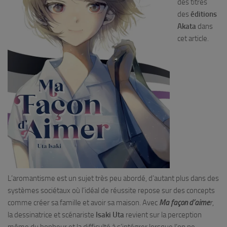
des titres
des
éditions
Akata
dans
cet article.
L’aromantisme est un sujet très peu abordé, d’autant plus dans des
systèmes sociétaux où l’idéal de réussite repose sur des concepts
comme créer sa famille et avoir sa maison. Avec
Ma façon d’aime
r
,
la dessinatrice et scénariste
Isaki Uta
revient sur la perception
même du bonheur et la difficulté à s’intégrer lorsque l’on ne