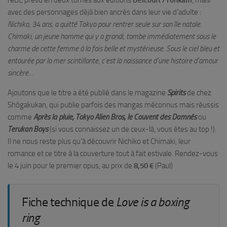
récit, prévu en deux tomes aux éditions
Delcourt /Tonkam
, mais
avec des personnages déjà bien ancrés dans leur vie d’adulte :
Nichiko, 34 ans, a quitté Tokyo pour rentrer seule sur son île natale.
Chimaki, un jeune homme qui y a grandi, tombe immédiatement sous le
charme de cette femme à la fois belle et mystérieuse. Sous le ciel bleu et
entourée par la mer scintillante, c’est la naissance d’une histoire d’amour
sincère…
Ajoutons que le titre a été publié dans le magazine
Spirits
de chez
Shôgakukan, qui publie parfois des mangas méconnus mais réussis
comme
Après la pluie, Tokyo Alien Bros, le Couvent des Damnés
ou
Terukan Boys
(si vous connaissez un de ceux-là, vous êtes au top !).
Il ne nous reste plus qu’à découvrir Nichiko et Chimaki, leur
romance et ce titre à la couverture tout à fait estivale. Rendez-vous
le 4 juin pour le premier opus, au prix de
8,50 €
(Paul)
Fiche technique de
Love is a boxing
ring