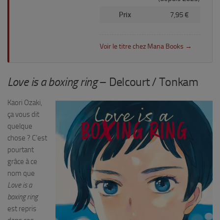
Prix
7,95 €
Voir le titre chez Mana Books →
Love is a boxing ring
– Delcourt / Tonkam
Kaori Ozaki,
ça vous dit
quelque
chose ? C’est
pourtant
grâce à ce
nom que
Love is a
boxing ring
est repris