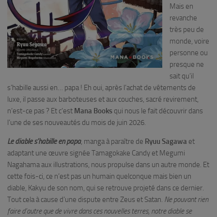
Mais en
revanche
très peu de
monde, voire
personne ou
presque ne
sait qu’il
s’habille aussi en… papa ! Eh oui, après l’achat de vêtements de
luxe, il passe aux barboteuses et aux couches, sacré revirement,
n’est-ce pas ? Et c’est
Mana Books
qui nous le fait découvrir dans
l’une de ses nouveautés du mois de juin 2026.
Le diable s’habille en papa
, manga à paraître de
Ryuu Sagawa
et
adaptant une œuvre signée Tamagokake Candy et Megumi
Nagahama aux illustrations, nous propulse dans un autre monde. Et
cette fois-ci, ce n’est pas un humain quelconque mais bien un
diable, Kakyu de son nom, qui se retrouve projeté dans ce dernier.
Tout cela à cause d’une dispute entre Zeus et Satan.
Ne pouvant rien
faire d’autre que de vivre dans ces nouvelles terres, notre diable se