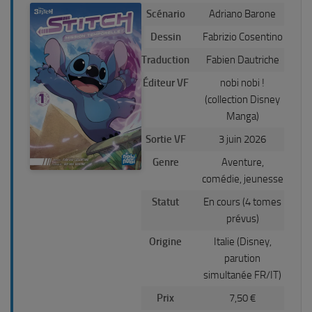
Scénario
Adriano Barone
Dessin
Fabrizio Cosentino
Traduction
Fabien Dautriche
Éditeur VF
nobi nobi !
(collection Disney
Manga)
Sortie VF
3 juin 2026
Genre
Aventure,
comédie, jeunesse
Statut
En cours (4 tomes
prévus)
Origine
Italie (Disney,
parution
simultanée FR/IT)
Prix
7,50 €