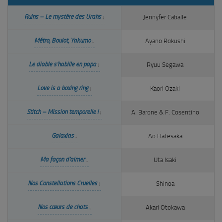
Ruins – Le mystère des Urahs
Jennyfer Caballe
Métro, Boulot, Yakumo
Ayano Rokushi
Le diable s’habille en papa
Ryuu Segawa
Love is a boxing ring
Kaori Ozaki
D
Stitch – Mission temporelle !
A. Barone & F. Cosentino
Galaxias
Ao Hatesaka
Ma façon d’aimer
Uta Isaki
Nos Constellations Cruelles
Shinoa
Nos cœurs de chats
Akari Otokawa