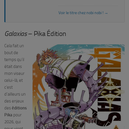
Voir le titre chez nobi nobi ! →
Galaxias
– Pika Édition
Cela fait un
bout de
temps qu’il
était dans
mon viseur
celui-là, et
c’est
d’ailleurs un
des enjeux
des
éditions
Pika
pour
2026, qui
nous vient