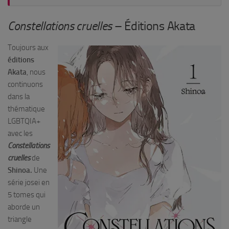
Constellations cruelles
– Éditions Akata
Toujours aux
éditions
Akata
, nous
continuons
dans la
thématique
LGBTQIA+
avec les
Constellations
cruelles
de
Shinoa.
Une
série josei en
5 tomes qui
aborde un
triangle