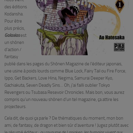
des éditions
Kodansha.
Pour être
plus précis,
Galaxias
est
un shônen
d’action /
fantasy
publié dans les pages du Shônen Magazine de l’éditeur japonais,
une usine à poids lourds comme Blue Lock, Fairy Tail ou Fire Force,
Ippo, Get Backers, Love Hina, Negima, Samurai Deeper Kyo,
Gachiakuta, Seven Deadly Sins… Oh, j’ai failli oublier Tokyo
Revengers ou Tsubasa Resevoir Chronicles. Mais bon, vous aurez
compris qu’un nouveau shônen d’un tel magazine, ça attire les
projecteurs.
Cela dit, de quoi ça parle ? De thématiques du moment, mon bon
ami, de fantasy, de dragon et bien sûr d’aventure ! Jugez plutôt avec
le résumé éditeur :
au royaume de Laniakea, les humains vivent aux