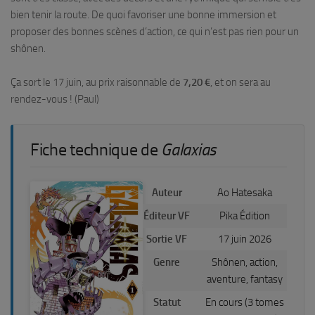
bien tenir la route. De quoi favoriser une bonne immersion et
proposer des bonnes scènes d’action, ce qui n’est pas rien pour un
shônen.
Ça sort le 17 juin, au prix raisonnable de
7,20 €
, et on sera au
rendez-vous ! (Paul)
Fiche technique de
Galaxias
Auteur
Ao Hatesaka
Éditeur VF
Pika Édition
Sortie VF
17 juin 2026
Genre
Shônen, action,
aventure, fantasy
Statut
En cours (3 tomes