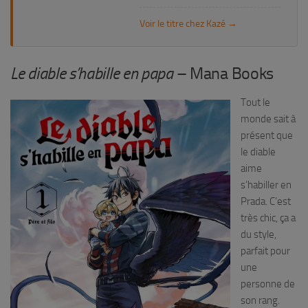
Voir le titre chez Kazé →
Le diable s’habille en papa
– Mana Books
Tout le
monde sait à
présent que
le diable
aime
s’habiller en
Prada. C’est
très chic, ça a
du style,
parfait pour
une
personne de
son rang.