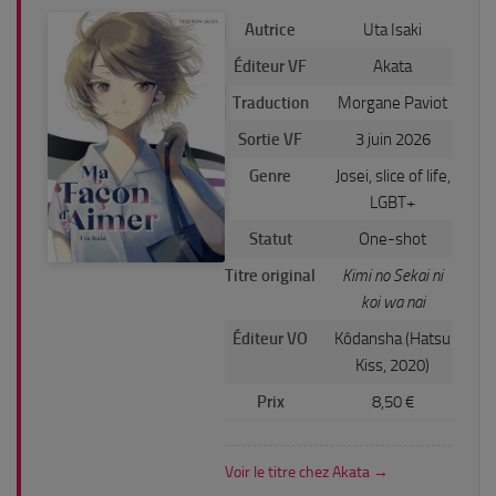
Autrice
Uta Isaki
Éditeur VF
Akata
Traduction
Morgane Paviot
Sortie VF
3 juin 2026
Genre
Josei, slice of life,
LGBT+
Statut
One-shot
Titre original
Kimi no Sekai ni
koi wa nai
Éditeur VO
Kôdansha (Hatsu
Kiss, 2020)
Prix
8,50 €
Voir le titre chez Akata →