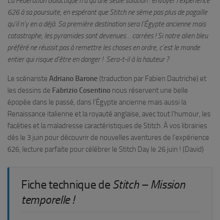
La Fédération Galactique n’a qu’une seule solution : envoyer l’expérience
626 à sa poursuite, en espérant que Stitch ne sème pas plus de pagaille
qu’il n’y en a déjà. Sa première destination sera l’Égypte ancienne mais
catastrophe, les pyramides sont devenues… carrées ! Si notre alien bleu
préféré ne réussit pas à remettre les choses en ordre, c’est le monde
entier qui risque d’être en danger ! Sera-t-il à la hauteur ?
Le scénariste
Adriano Barone
(traduction par Fabien Dautriche) et
les dessins de
Fabrizio Cosentino
nous réservent une belle
épopée dans le passé, dans l’Égypte ancienne mais aussi la
Renaissance italienne et la royauté anglaise, avec tout l’humour, les
facéties et la maladresse caractéristiques de Stitch. À vos librairies
dès le 3 juin pour découvrir de nouvelles aventures de l’expérience
626, lecture parfaite pour célébrer le Stitch Day le 26 juin ! (David)
Fiche technique de
Stitch – Mission
temporelle !