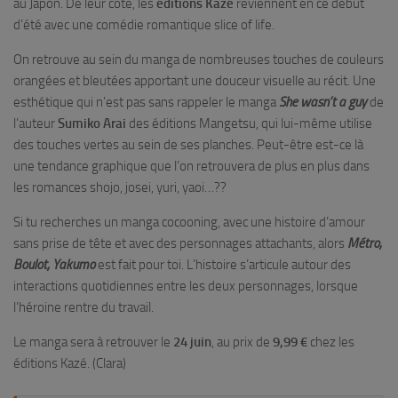
au Japon. De leur côté, les
éditions Kazé
reviennent en ce début
d’été avec une comédie romantique slice of life.
On retrouve au sein du manga de nombreuses touches de couleurs
orangées et bleutées apportant une douceur visuelle au récit. Une
esthétique qui n’est pas sans rappeler le manga
She wasn’t a guy
de
l’auteur
Sumiko Arai
des éditions Mangetsu, qui lui-même utilise
des touches vertes au sein de ses planches. Peut-être est-ce là
une tendance graphique que l’on retrouvera de plus en plus dans
les romances shojo, josei, yuri, yaoi…??
Si tu recherches un manga cocooning, avec une histoire d’amour
sans prise de tête et avec des personnages attachants, alors
Métro,
Boulot, Yakumo
est fait pour toi. L’histoire s’articule autour des
interactions quotidiennes entre les deux personnages, lorsque
l’héroine rentre du travail.
Le manga sera à retrouver le
24 juin
, au prix de
9,99 €
chez les
éditions Kazé. (Clara)