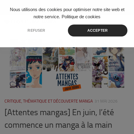
Skip to content
Nous utilisons des cookies pour optimiser notre site web et
notre service.
Politique de cookies
ÉTIQUETÉ :
KAZE MANGA
REFUSER
ACCEPTER
0
CRITIQUE, THÉMATIQUE ET DÉCOUVERTE MANGA
31 MAI 2026
[Attentes mangas] En juin, l’été
commence un manga à la main