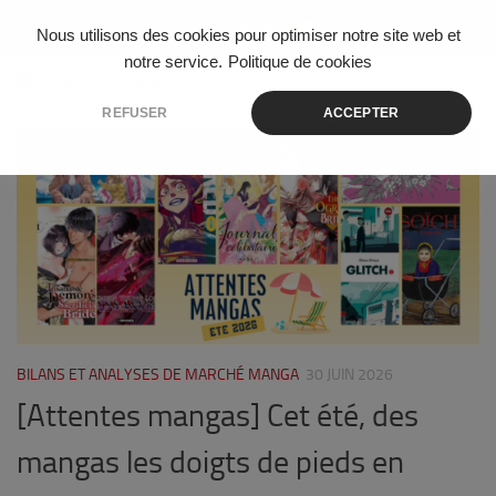
Skip to content
Nous utilisons des cookies pour optimiser notre site web et
notre service.
Politique de cookies
ÉTIQUETÉ :
NABAN
REFUSER
ACCEPTER
0
BILANS ET ANALYSES DE MARCHÉ MANGA
30 JUIN 2026
[Attentes mangas] Cet été, des
mangas les doigts de pieds en