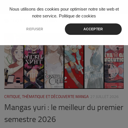
Skip to content
Nous utilisons des cookies pour optimiser notre site web et
notre service.
Politique de cookies
ÉTIQUETÉ :
VEGA EDITIONS
REFUSER
ACCEPTER
0
CRITIQUE, THÉMATIQUE ET DÉCOUVERTE MANGA
27 JUILLET 2026
Mangas yuri : le meilleur du premier
semestre 2026