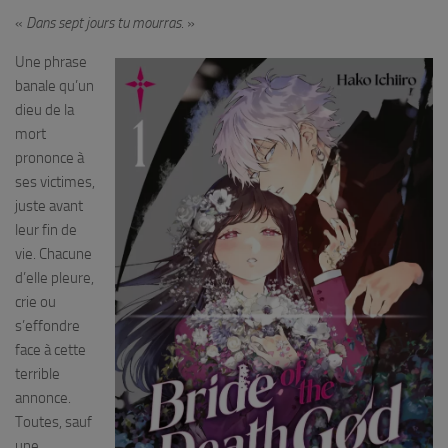
«
Dans sept jours tu mourras
. »
Une phrase
banale qu’un
dieu de la
mort
prononce à
ses victimes,
juste avant
leur fin de
vie. Chacune
d’elle pleure,
crie ou
s’effondre
face à cette
terrible
annonce.
Toutes, sauf
une.