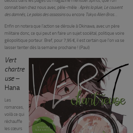
débuts dans les pages du magazine mensuel Spirits, que l’on
connait bien chez nous avec, pêle-mêle :
Après la pluie, Le couvent
des damnés, Le palais des assassins
ou encore
Tokyo Alien Bros
…
Enfin on notera que l’action se déroule à Okinawa, avec un père
militaire donc, ce qui peut en faire un sujet sociétal, politique voire
géopolitique porteur. Bref, pour 7,95 €, il est certain que l’on va se
laisser tenter dès la semaine prochaine ! (Paul)
Vert
chartre
use
–
Hana
Les
romances,
voilà ce qui
réchauffe
les cœurs