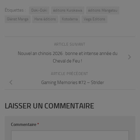
Étiquettes :
Doki-Doki
éditions Kurokawa
éditions Mangetsu
Glénat Manga
Hana éditions
Kotodama
Vega Editions
ARTICLE SUIVANT
Nouvel an chinois 2026 : bonne et intense année du
Cheval de Feu !
ARTICLE PRÉCÉDENT
Gaming Memories #72 – Strider
LAISSER UN COMMENTAIRE
Commentaire
*