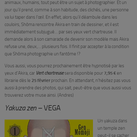
animaux, humains, tout peut être un sujet à photographier. Et un
jour qu’il prend, comme à son habitude, des clichés, une personne
va lui taper dans l’œil. En effet, alors qu’il déambule dans les
couloirs, Shôma rencontre Akira en train de dessiner, et il est
immédiatement subjugué… par ses yeux vert chartreuse. Il
demande alors à son camarade de devenir son modèle mais Akira
refuse une, deux,… plusieurs fois. Il finit par accepter à la condition
que Shôma photographie un fantôme !?
Vous aussi, vous pourrez prochainement être hypnotisé par les
yeux d’Akira, car
Vert chartreuse
sera disponible pour
7,95 €
en
librairie dès le
25 février
prochain. En attendant, n’hésitez pas vous
aussi à prendre des photos, qui sait, peut-être que vous aussi vous
trouverez votre muse ainsi. (Andres)
Yakuza zen
– VEGA
Un yakuza dans
un temple zen
peut-il se cacher