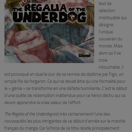
test de
sélection
impitoyable qui
désigne
l’unique
souverain du
monde. Mais
alors qu’il se
croie
intouchable, il
est provoqué en duel le jour de sa remise de diplôme par Figo, un
simple fils de forgeron. Ce qui ne devait être qu’une formalité pour
le « génie » se transforme en une défaite humiliante. C’est le début
d’une quête de rédemption inattendue pour ce héros déchu qui va
devoir apprendre la vraie valeur de l’effort.
The Regalia of the Underdog
est très certainement l’une des
nouveautés les plus intrigantes de ce début d’année sur le marché
français du manga. Car la force de ce titre réside principalement