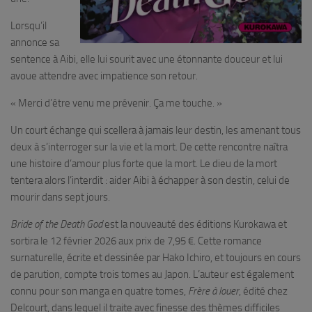
Lorsqu’il
annonce sa
sentence à Aibi, elle lui sourit avec une étonnante douceur et lui
avoue attendre avec impatience son retour.
« Merci d’être venu me prévenir. Ça me touche. »
Un court échange qui scellera à jamais leur destin, les amenant tous
deux à s’interroger sur la vie et la mort. De cette rencontre naîtra
une histoire d’amour plus forte que la mort. Le dieu de la mort
tentera alors l’interdit : aider Aibi à échapper à son destin, celui de
mourir dans sept jours.
Bride of the Death God
est la nouveauté des éditions Kurokawa et
sortira le 12 février 2026 aux prix de 7,95 €. Cette romance
surnaturelle, écrite et dessinée par Hako Ichiro, et toujours en cours
de parution, compte trois tomes au Japon. L’auteur est également
connu pour son manga en quatre tomes,
Frère à louer
, édité chez
Delcourt, dans lequel il traite avec finesse des thèmes difficiles