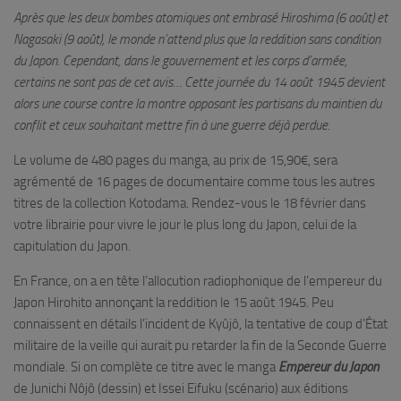
Après que les deux bombes atomiques ont embrasé Hiroshima (6 août) et
Nagasaki (9 août), le monde n’attend plus que la reddition sans condition
du Japon. Cependant, dans le gouvernement et les corps d’armée,
certains ne sont pas de cet avis… Cette journée du 14 août 1945 devient
alors une course contre la montre opposant les partisans du maintien du
conflit et ceux souhaitant mettre fin à une guerre déjà perdue.
Le volume de 480 pages du manga, au prix de 15,90€, sera
agrémenté de 16 pages de documentaire comme tous les autres
titres de la collection Kotodama. Rendez-vous le 18 février dans
votre librairie pour vivre le jour le plus long du Japon, celui de la
capitulation du Japon.
En France, on a en tête l’allocution radiophonique de l’empereur du
Japon Hirohito annonçant la reddition le 15 août 1945. Peu
connaissent en détails l’incident de Kyûjô, la tentative de coup d’État
militaire de la veille qui aurait pu retarder la fin de la Seconde Guerre
mondiale. Si on complète ce titre avec le manga
Empereur du Japon
de Junichi Nôjô (dessin) et Issei Eifuku (scénario) aux éditions