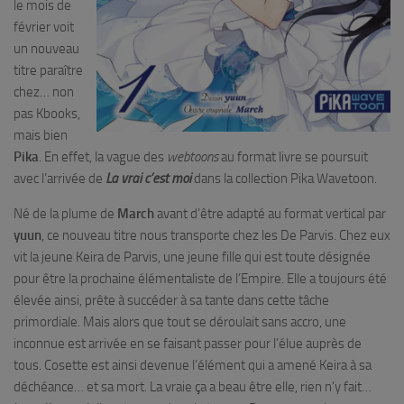
le mois de
février voit
un nouveau
titre paraître
chez… non
pas Kbooks,
mais bien
Pika
. En effet, la vague des
webtoons
au format livre se poursuit
avec l’arrivée de
La vrai c’est moi
dans la collection Pika Wavetoon.
Né de la plume de
March
avant d’être adapté au format vertical par
yuun
, ce nouveau titre nous transporte chez les De Parvis. Chez eux
vit la jeune Keira de Parvis, une jeune fille qui est toute désignée
pour être la prochaine élémentaliste de l’Empire. Elle a toujours été
élevée ainsi, prête à succéder à sa tante dans cette tâche
primordiale. Mais alors que tout se déroulait sans accro, une
inconnue est arrivée en se faisant passer pour l’élue auprès de
tous. Cosette est ainsi devenue l’élément qui a amené Keira à sa
déchéance… et sa mort. La vraie ça a beau être elle, rien n’y fait…