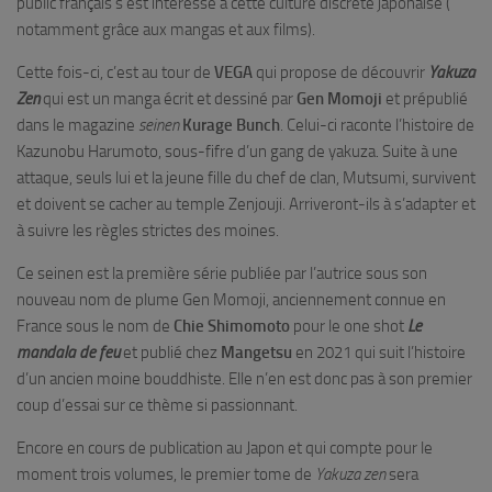
public français s’est intéressé à cette culture discrète japonaise (
notamment grâce aux mangas et aux films).
Cette fois-ci, c’est au tour de
VEGA
qui propose de découvrir
Yakuza
Zen
qui est un manga écrit et dessiné par
Gen Momoji
et prépublié
dans le magazine
seinen
Kurage Bunch
. Celui-ci raconte l’histoire de
Kazunobu Harumoto, sous-fifre d’un gang de yakuza. Suite à une
attaque, seuls lui et la jeune fille du chef de clan, Mutsumi, survivent
et doivent se cacher au temple Zenjouji. Arriveront-ils à s’adapter et
à suivre les règles strictes des moines.
Ce seinen est la première série publiée par l’autrice sous son
nouveau nom de plume Gen Momoji, anciennement connue en
France sous le nom de
Chie Shimomoto
pour le one shot
Le
mandala de feu
et publié chez
Mangetsu
en 2021 qui suit l’histoire
d’un ancien moine bouddhiste. Elle n’en est donc pas à son premier
coup d’essai sur ce thème si passionnant.
Encore en cours de publication au Japon et qui compte pour le
moment trois volumes, le premier tome de
Yakuza zen
sera