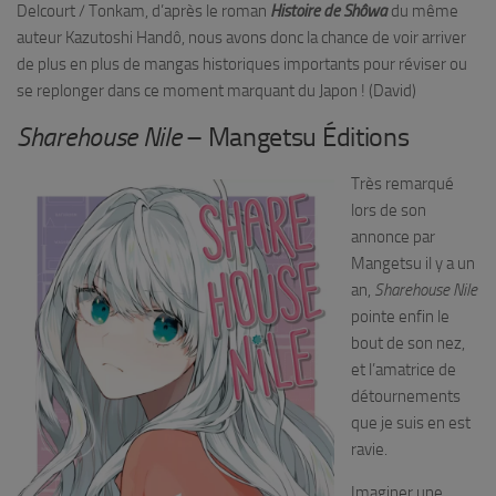
Delcourt / Tonkam, d’après le roman
Histoire de Shôwa
du même
auteur Kazutoshi Handô, nous avons donc la chance de voir arriver
de plus en plus de mangas historiques importants pour réviser ou
se replonger dans ce moment marquant du Japon ! (David)
Sharehouse Nile
– Mangetsu Éditions
Très remarqué
lors de son
annonce par
Mangetsu il y a un
an,
Sharehouse Nile
pointe enfin le
bout de son nez,
et l’amatrice de
détournements
que je suis en est
ravie.
Imaginer une