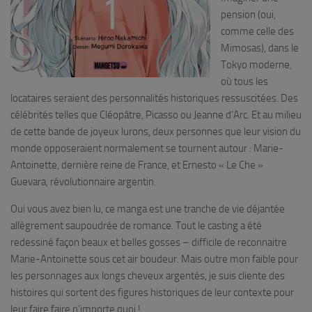
pension (oui,
comme celle des
Mimosas), dans le
Tokyo moderne,
où tous les
locataires seraient des personnalités historiques ressuscitées. Des
célébrités telles que Cléopâtre, Picasso ou Jeanne d’Arc. Et au milieu
de cette bande de joyeux lurons, deux personnes que leur vision du
monde opposeraient normalement se tournent autour : Marie-
Antoinette, dernière reine de France, et Ernesto « Le Che »
Guevara, révolutionnaire argentin.
Oui vous avez bien lu, ce manga est une tranche de vie déjantée
allègrement saupoudrée de romance. Tout le casting a été
redessiné façon beaux et belles gosses – difficile de reconnaitre
Marie-Antoinette sous cet air boudeur. Mais outre mon faible pour
les personnages aux longs cheveux argentés, je suis cliente des
histoires qui sortent des figures historiques de leur contexte pour
leur faire faire n’importe quoi !