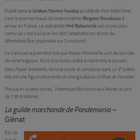
Publié dans le
Gekkan Shonen Sunday
au côté de
Kore Kaite Shine
,
c’est le premier travail de la dessinatrice
Megumi Dorakawa
à
arriver en France. Le scénariste
Hirô Nakamichi
est un peu plus
connu car c’est à lui que l’on doit l’adaptation en anime de
Afterschool Dice
, disponible sur Crunchyroll.
Ce n’est pas la première fois que Marie-Antoinette sort de son rôle
de reine tragique. Accro à la muscu prête à reprendre le pouvoir
e
dans
Power Antoinette
, femme lucide et complexe dans
Le 3
Gidéon,
elle est une figure récurrente du manga depuis
La Rose de Versailles
.
Prévue en quatre tomes,
Sharehouse Nile
sortira le 4 février au prix
de 7,95 € (Albine).
La guilde marchande de Pandemonia
–
Glénat
Est-ce