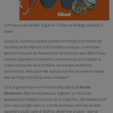
commerce peut arrêter la guerre ? Voila une étrange question à
poser.
Jusque là, Lucciola Lunataria a passé son temps à combattre les
monstres et les démons à la Frontière mystique, un territoire
âprement disputé de Pandemonia. Sa rencontre avec Bilkis Draco
l’amène cependant à considérer une autre voie, et à intégrer la
Guilde marchande de la frontière, où humains et démons
commercent. Mais peut-elle réaliser son rêve et ramener la paix
avec de l’argent plutôt qu’avec une épée ?
C’est le grand retour en France et chez Glénat de
Kachô
Hachimoto
, déjà remarquée pour
Gagaster
, un récit post
apocalyptique haletant, sorti en 2014. Cette fois, elle délaisse la SF
pour nous plonger dans un monde de fantasy dont les tenants
rappellent plutôt
Spice & Wolft
ou
Beast King
, à savoir : que se