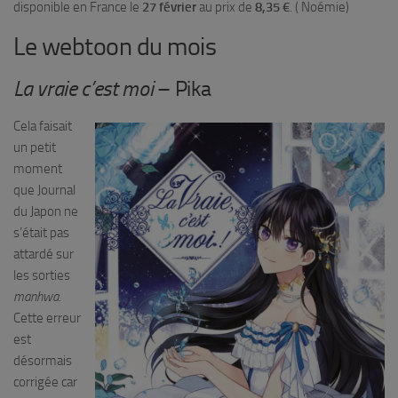
disponible en France le
27 février
au prix de
8,35 €
. ( Noémie)
Le webtoon du mois
La vraie c’est moi
– Pika
Cela faisait
un petit
moment
que Journal
du Japon ne
s’était pas
attardé sur
les sorties
manhwa
.
Cette erreur
est
désormais
corrigée car