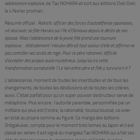
adolescence explosive
, de Tao NOHARA et sort aux éditions Doki Doki
le 4 février prochain.
Résumé officiel :
Raikichi, officier des forces d’autodéfense japonaises,
vit seul avec sa fille Haruko sur l’île d’Okinawa depuis le décès de son
épouse. Mais l’adolescence de la jeune fille prend une tournure
explosive… littéralement ! Haruko détruit tout autour d’elle et affirme ne
pas contrôler ses accès de rage. Pour ce père rationnel, difficile
d’accepter des propos aussi mystérieux. Jusqu’où ira cette
transformation surnaturelle ? Le lien entre père et fille y survivra-t-il ?
L’adolescence, moment de toutes les incertitudes et de tous les
changements, de toutes les désillusions et de toutes les colères,
aussi. C’était parfait pour qu’un super pouvoir destructeur serve de
métaphore. Plus encore : l’autorité parentale, personnifiée par un
militaire qui plus est (l’ordre, la rationalité, toussa toussa), va voler
en éclat au propre comme au figuré. Ce manga des éditions
Shôgakukan, compte pour le moment trois tomes au Japon et il est
classé en
seinen
. Il est signé du mangaka Tao NOHARA qui a fait ses