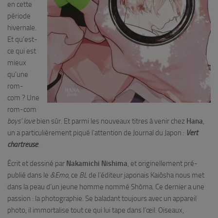
en cette
période
hivernale.
Et qu’est-
ce qui est
mieux
qu’une
rom-
com ? Une
rom-com
boys’ love
bien sûr. Et parmi les nouveaux titres à venir chez
Hana
,
un a particulièrement piqué l’attention de Journal du Japon :
Vert
chartreuse
.
Écrit et dessiné par
Nakamichi Nishima
, et originellement pré-
publié dans le
&Emo
, ce
BL
de l’éditeur japonais Kaiôsha nous met
dans la peau d’un jeune homme nommé Shôma. Ce dernier a une
passion : la photographie. Se baladant toujours avec un appareil
photo, il immortalise tout ce qui lui tape dans l’œil. Oiseaux,