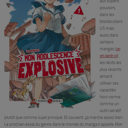
aux supers
pouvoirs,
dans les
blockbusters
US mais
aussi dans
certains
mangas (
on
en parle ici
),
les récits les
plus récents
aiment
utiliser ces
capacités
hors norme
comme un
outil narratif
plutôt que comme sujet principal. Et souvent, ça marche assez bien.
Le prochain essai du genre dans le monde du manga s’appelle
Mon