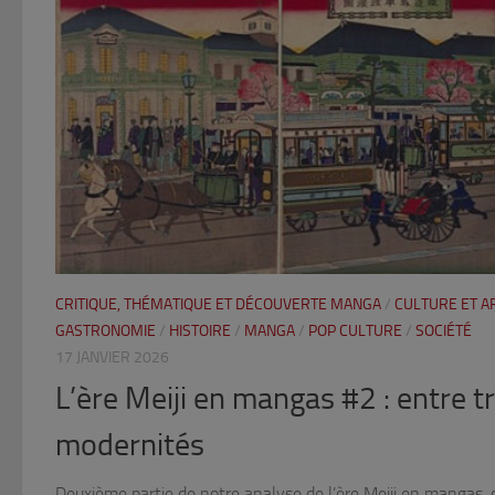
CRITIQUE, THÉMATIQUE ET DÉCOUVERTE MANGA
/
CULTURE ET A
GASTRONOMIE
/
HISTOIRE
/
MANGA
/
POP CULTURE
/
SOCIÉTÉ
17 JANVIER 2026
L’ère Meiji en mangas #2 : entre tr
modernités
Deuxième partie de notre analyse de l’ère Meiji en mangas, 