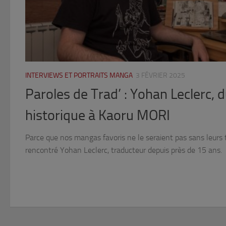
INTERVIEWS ET PORTRAITS MANGA
3 FÉVRIER 2025
Paroles de Trad’ : Yohan Leclerc,
historique à Kaoru MORI
Parce que nos mangas favoris ne le seraient pas sans leurs
rencontré Yohan Leclerc, traducteur depuis près de 15 ans.