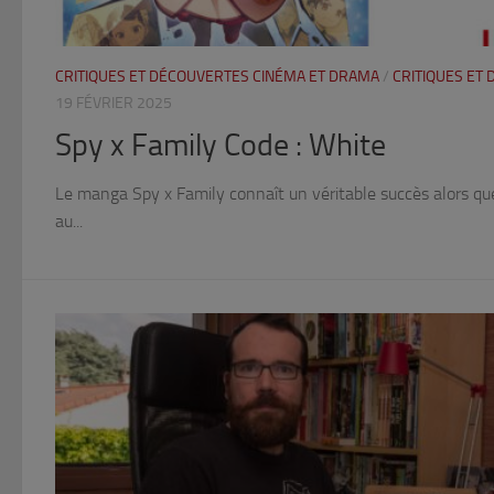
CRITIQUES ET DÉCOUVERTES CINÉMA ET DRAMA
/
CRITIQUES ET
19 FÉVRIER 2025
Spy x Family Code : White
Le manga Spy x Family connaît un véritable succès alors qu
au...