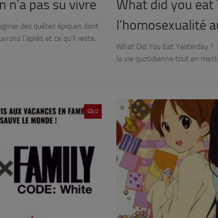
n n’a pas su vivre
What did you eat 
l’homosexualité a
maginer des quêtes épiques dont
rons l’après et ce qu’il reste.
What Did You Eat Yesterday ? :
la vie quotidienne tout en mett
0