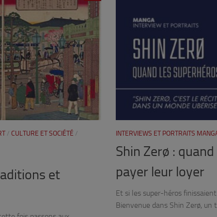
RT
/
CULTURE ET SOCIÉTÉ
/
INTERVIEWS ET PORTRAITS MANG
Shin Zerø : quand
payer leur loyer
aditions et
Et si les super-héros finissaien
Bienvenue dans Shin Zerø, un ti
cette fois passons aux