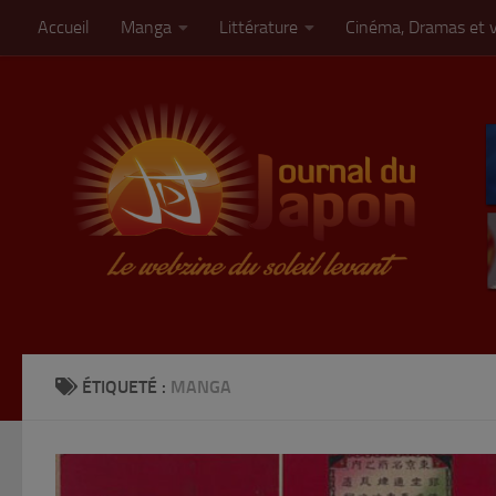
Accueil
Manga
Littérature
Cinéma, Dramas et 
Skip to content
ÉTIQUETÉ :
MANGA