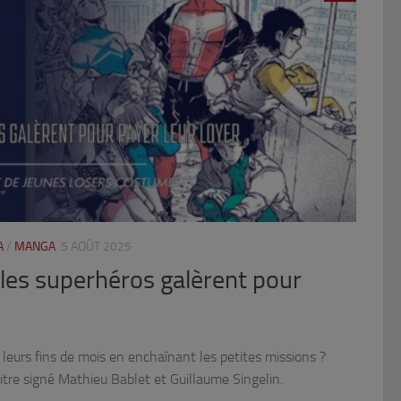
A
/
MANGA
5 AOÛT 2025
 les superhéros galèrent pour
t leurs fins de mois en enchaînant les petites missions ?
tre signé Mathieu Bablet et Guillaume Singelin.