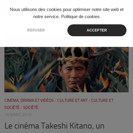
Skip to content
Nous utilisons des cookies pour optimiser notre site web et
notre service.
Politique de cookies
ÉTIQUETÉ :
BEAT TAKESHI KITANO GOSSE DE PEINTRE
REFUSER
ACCEPTER
0
CINÉMA, DRAMA ET VIDÉOS
/
CULTURE ET ART
/
CULTURE ET
SOCIÉTÉ
/
SOCIÉTÉ
18 MARS 2010
Le cinéma Takeshi Kitano, un