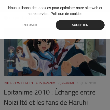
Skip to content
Nous utilisons des cookies pour optimiser notre site web et
notre service.
Politique de cookies
ÉTIQUETÉ :
BRIGADE SOS FRANCOPHONE
REFUSER
ACCEPTER
0
INTERVIEW ET PORTRAITS JAPANIME
/
JAPANIME
16 JUIN 2010
Epitanime 2010 : Échange entre
Noizi Itô et les fans de Haruhi