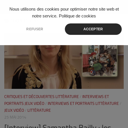
Skip to content
Nous utilisons des cookies pour optimiser notre site web et
notre service.
Politique de cookies
ÉTIQUETÉ :
CDD
REFUSER
ACCEPTER
0
CRITIQUES ET DÉCOUVERTES LITTÉRATURE
/
INTERVIEWS ET
PORTRAITS JEUX VIDÉO
/
INTERVIEWS ET PORTRAITS LITTÉRATURE
/
JEUX VIDÉO
/
LITTÉRATURE
25 MAI 2014
[Interview] Samantha Bailly : les