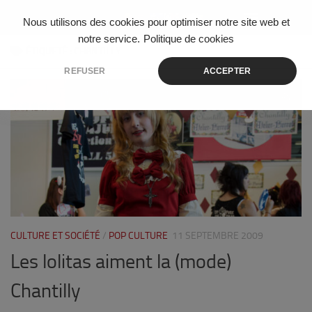
Skip to content
Nous utilisons des cookies pour optimiser notre site web et
notre service.
Politique de cookies
ÉTIQUETÉ :
CHANTILLY
REFUSER
ACCEPTER
0
CULTURE ET SOCIÉTÉ
/
POP CULTURE
11 SEPTEMBRE 2009
Les lolitas aiment la (mode)
Chantilly