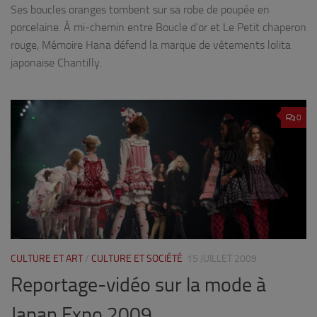
Ses boucles oranges tombent sur sa robe de poupée en
porcelaine. À mi-chemin entre Boucle d’or et Le Petit chaperon
rouge, Mémoire Hana défend la marque de vêtements lolita
japonaise Chantilly.
0
CULTURE ET ART
/
CULTURE ET SOCIÉTÉ
15 JUILLET 2009
Reportage-vidéo sur la mode à
Japan Expo 2009