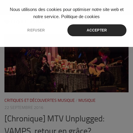
Skip to content
Nous utilisons des cookies pour optimiser notre site web et
notre service.
Politique de cookies
ÉTIQUETÉ :
CHARA
REFUSER
ACCEPTER
1
CRITIQUES ET DÉCOUVERTES MUSIQUE
/
MUSIQUE
22 SEPTEMBRE 2016
[Chronique] MTV Unplugged:
VAMPS, retour en grâce?