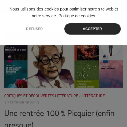
Skip to content
Nous utilisons des cookies pour optimiser notre site web et
notre service.
Politique de cookies
ÉTIQUETÉ :
CHRONIQUE LITTÉRAIRE
REFUSER
ACCEPTER
0
CRITIQUES ET DÉCOUVERTES LITTÉRATURE
/
LITTÉRATURE
1 SEPTEMBRE 2013
Une rentrée 100 % Picquier (enfin
presque)