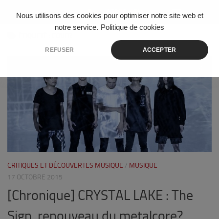
Skip to content
Nous utilisons des cookies pour optimiser notre site web et
notre service.
Politique de cookies
ÉTIQUETÉ :
COVER
REFUSER
ACCEPTER
1
CRITIQUES ET DÉCOUVERTES MUSIQUE
/
MUSIQUE
17 OCTOBRE 2015
[Chronique] CRYSTAL LAKE : The
Sign, renouveau du metalcore?