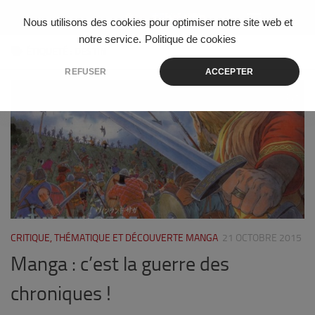
Skip to content
Nous utilisons des cookies pour optimiser notre site web et
notre service.
Politique de cookies
ÉTIQUETÉ :
DESTIN
REFUSER
ACCEPTER
5
CRITIQUE, THÉMATIQUE ET DÉCOUVERTE MANGA
21 OCTOBRE 2015
Manga : c’est la guerre des
chroniques !