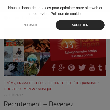
Skip to content
Nous utilisons des cookies pour optimiser notre site web et
notre service.
Politique de cookies
ÉTIQUETÉ :
DÉVELOPPEUR
REFUSER
ACCEPTER
0
CINÉMA, DRAMA ET VIDÉOS
/
CULTURE ET SOCIÉTÉ
/
JAPANIME
/
JEUX VIDÉO
/
MANGA
/
MUSIQUE
22 JUIN 2017
Recrutement – Devenez