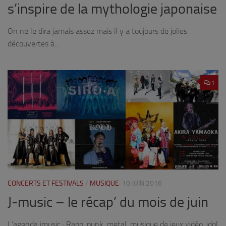
s’inspire de la mythologie japonaise
On ne le dira jamais assez mais il y a toujours de jolies
découvertes à...
1
CONCERTS ET FESTIVALS
/
MUSIQUE
10 JUIN 2016
J-music – le récap’ du mois de juin
L’agenda jmusic : Rapp, punk, metal, musique de jeux vidéo, idol