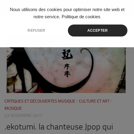
Skip to content
Nous utilisons des cookies pour optimiser notre site web et
notre service.
Politique de cookies
ÉTIQUETÉ :
.EKOTUMI.
REFUSER
ACCEPTER
0
CRITIQUES ET DÉCOUVERTES MUSIQUE
/
CULTURE ET ART
/
MUSIQUE
23 NOVEMBRE 2017
.ekotumi. la chanteuse Jpop qui