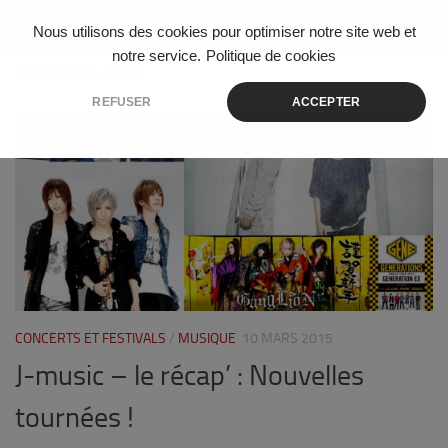
Skip to content
Nous utilisons des cookies pour optimiser notre site web et
notre service.
Politique de cookies
ÉTIQUETÉ :
FAKE?
REFUSER
ACCEPTER
0
CONCERTS ET FESTIVALS
/
MUSIQUE
10 MARS 2015
J-music – le récap’ : Nouvelles
tournées !