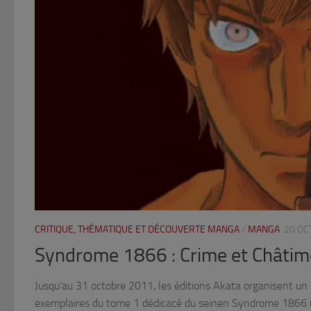
CRITIQUE, THÉMATIQUE ET DÉCOUVERTE MANGA
/
MANGA
20 OC
Syndrome 1866 : Crime et Châtim
Jusqu’au 31 octobre 2011, les éditions Akata organisent un
exemplaires du tome 1 dédicacé du seinen Syndrome 1866 (cli