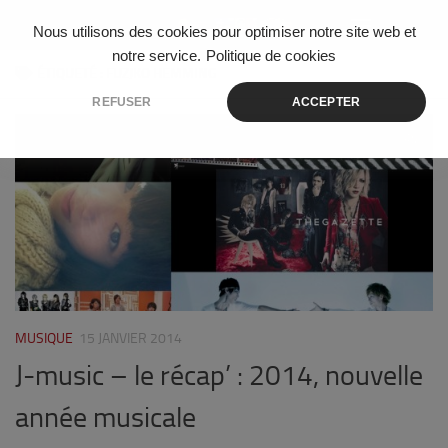
Skip to content
Nous utilisons des cookies pour optimiser notre site web et
notre service.
Politique de cookies
ÉTIQUETÉ :
FUZJKO HEMMING
REFUSER
ACCEPTER
0
MUSIQUE
15 JANVIER 2014
J-music – le récap’ : 2014, nouvelle
année musicale