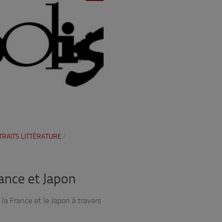
TRAITS LITTÉRATURE
/
rance et Japon
 la France et le Japon à travers