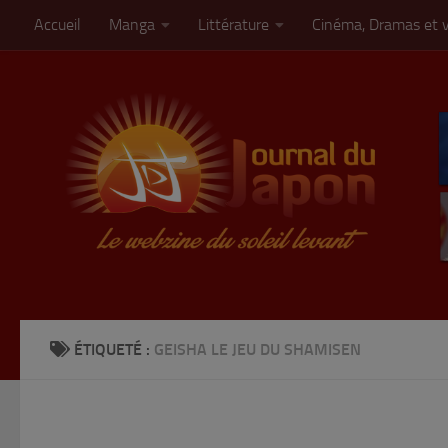
Accueil
Manga
Littérature
Cinéma, Dramas et 
Skip to content
ÉTIQUETÉ :
GEISHA LE JEU DU SHAMISEN