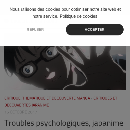
Skip to content
Nous utilisons des cookies pour optimiser notre site web et
notre service.
Politique de cookies
ÉTIQUETÉ :
GHOST HOUND
REFUSER
ACCEPTER
3
CRITIQUE, THÉMATIQUE ET DÉCOUVERTE MANGA
/
CRITIQUES ET
DÉCOUVERTES JAPANIME
15 OCTOBRE 2017
Troubles psychologiques, japanime