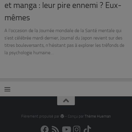
et manga : leur pire ennemi ? Eux-
mêmes
A l’occasion de la Journée mondiale de la Santé mentale qui
s’est célébrée mardi dernier, Journal du Japon revient sur des
titres bouleversants, n’hésitant pas à explorer les tréfonds de
la psychologie humaine…
Fièrement propulsé par
- Conçu par
Thème Hueman