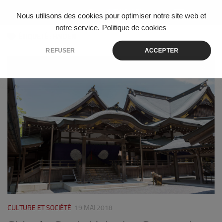
Skip to content
Nous utilisons des cookies pour optimiser notre site web et
notre service.
Politique de cookies
ÉTIQUETÉ :
HAIDEN
REFUSER
ACCEPTER
1
CULTURE ET SOCIÉTÉ
19 MAI 2018