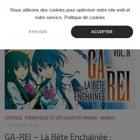
Skip to content
Nous utilisons des cookies pour optimiser notre site web et
notre service.
Politique de cookies
ÉTIQUETÉ :
HAJIME SEGAWA
REFUSER
ACCEPTER
0
CRITIQUE, THÉMATIQUE ET DÉCOUVERTE MANGA
/
MANGA
5 OCTOBRE 2010
GA-REI – La Bête Enchaînée :