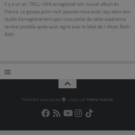
Il y a un an, TRILL-DAN enregistrait son nouvel album en
France. Le groupe punk-rock japonais nous avait reçu dans leur
studio d’enregistrement pour nous parler de cette expérience
rendue possible après avoir signé avec le label de J-Music Bishi
Bishi.
Fièrement propulsé par
- Conçu par
Thème Hueman