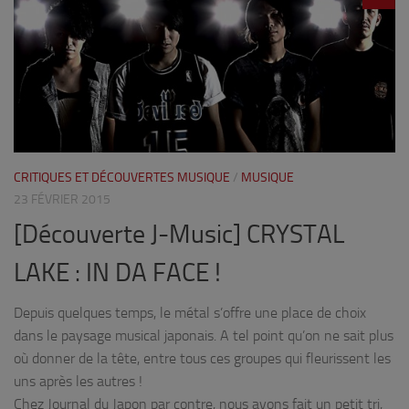
CRITIQUES ET DÉCOUVERTES MUSIQUE
/
MUSIQUE
23 FÉVRIER 2015
[Découverte J-Music] CRYSTAL
LAKE : IN DA FACE !
Depuis quelques temps, le métal s’offre une place de choix
dans le paysage musical japonais. A tel point qu’on ne sait plus
où donner de la tête, entre tous ces groupes qui fleurissent les
uns après les autres !
Chez Journal du Japon par contre, nous avons fait un petit tri,