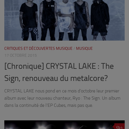
CRITIQUES ET DÉCOUVERTES MUSIQUE
/
MUSIQUE
17 OCTOBRE 2015
[Chronique] CRYSTAL LAKE : The
Sign, renouveau du metalcore?
CRYSTAL LAKE nous pond en ce mois d’octobre leur premier
album avec leur nouveau chanteur, Ryo : The Sign. Un album
dans la continuité de l’EP Cubes, mais pas que.
4