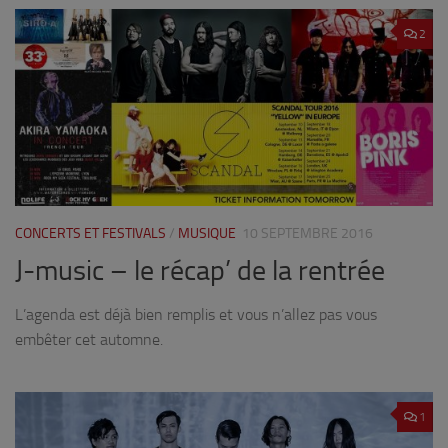
2
CONCERTS ET FESTIVALS
/
MUSIQUE
10 SEPTEMBRE 2016
J-music – le récap’ de la rentrée
L’agenda est déjà bien remplis et vous n’allez pas vous
embêter cet automne.
1