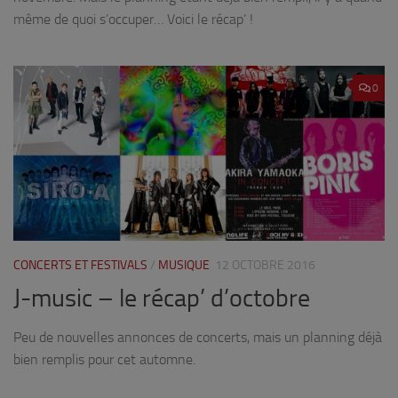
même de quoi s’occuper… Voici le récap’ !
0
CONCERTS ET FESTIVALS
/
MUSIQUE
12 OCTOBRE 2016
J-music – le récap’ d’octobre
Peu de nouvelles annonces de concerts, mais un planning déjà
bien remplis pour cet automne.