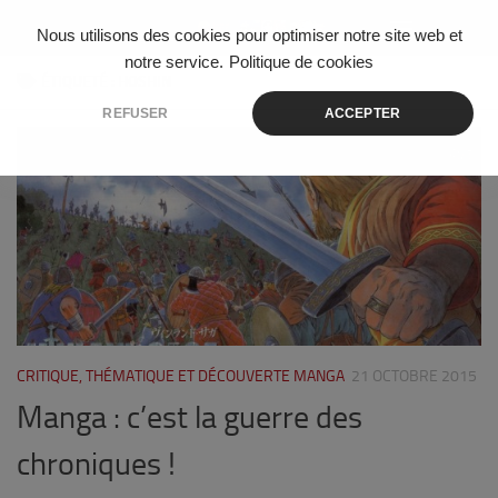
Skip to content
Nous utilisons des cookies pour optimiser notre site web et
notre service.
Politique de cookies
ÉTIQUETÉ :
HOSHIN
REFUSER
ACCEPTER
5
CRITIQUE, THÉMATIQUE ET DÉCOUVERTE MANGA
21 OCTOBRE 2015
Manga : c’est la guerre des
chroniques !