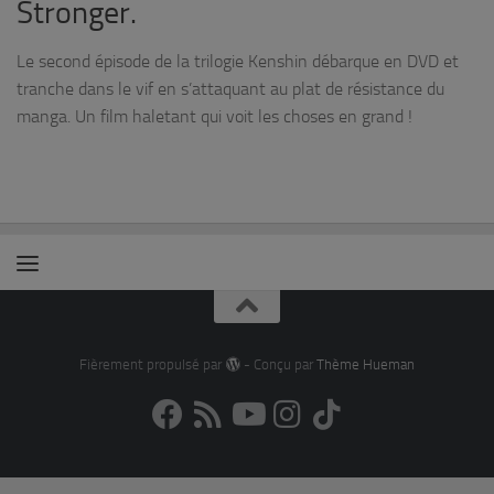
Stronger.
Le second épisode de la trilogie Kenshin débarque en DVD et
tranche dans le vif en s’attaquant au plat de résistance du
manga. Un film haletant qui voit les choses en grand !
Fièrement propulsé par
- Conçu par
Thème Hueman