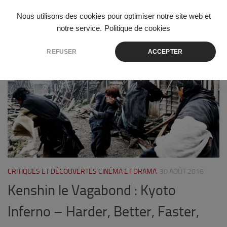
Skip to content
Nous utilisons des cookies pour optimiser notre site web et
notre service.
Politique de cookies
ÉTIQUETÉ :
ISEYA YUSUKE
REFUSER
ACCEPTER
3
CRITIQUES ET DÉCOUVERTES CINÉMA ET DRAMA
30 AOÛT 2016
Kenshin le Vagabond : Kyoto
Inferno – Harder, Better, Faster,