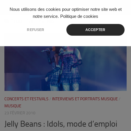
Skip to content
Nous utilisons des cookies pour optimiser notre site web et
notre service.
Politique de cookies
ÉTIQUETÉ :
JELLY BEANS
REFUSER
ACCEPTER
0
CONCERTS ET FESTIVALS
/
INTERVIEWS ET PORTRAITS MUSIQUE
/
MUSIQUE
23 FÉVRIER 2010
Jelly Beans : Idols, mode d’emploi