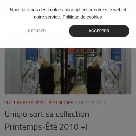
Skip to content
Nous utilisons des cookies pour optimiser notre site web et
notre service.
Politique de cookies
ÉTIQUETÉ :
JIL SANDER
REFUSER
ACCEPTER
0
CULTURE ET SOCIÉTÉ
/
POP CULTURE
28 JANVIER 2010
Uniqlo sort sa collection
Printemps-Été 2010 +J