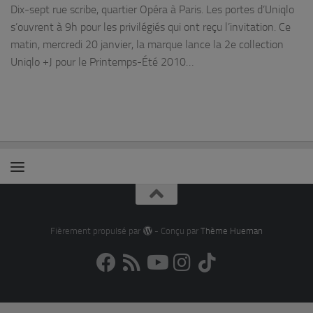
Dix-sept rue scribe, quartier Opéra à Paris. Les portes d’Uniqlo
s’ouvrent à 9h pour les privilégiés qui ont reçu l’invitation. Ce
matin, mercredi 20 janvier, la marque lance la 2e collection
Uniqlo +J pour le Printemps-Été 2010…
Fièrement propulsé par
- Conçu par
Thème Hueman