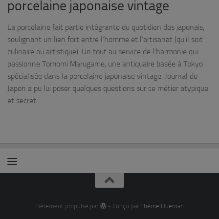
porcelaine japonaise vintage
La porcelaine fait partie intégrante du quotidien des japonais,
soulignant un lien fort entre l’homme et l’artisanat (qu’il soit
culinaire ou artistique). Un tout au service de l’harmonie qui
passionne Tomomi Marugame, une antiquaire basée à Tokyo
spécialisée dans la porcelaine japonaise vintage. Journal du
Japon a pu lui poser quelques questions sur ce métier atypique
et secret.
Fièrement propulsé par
- Conçu par
Thème Hueman