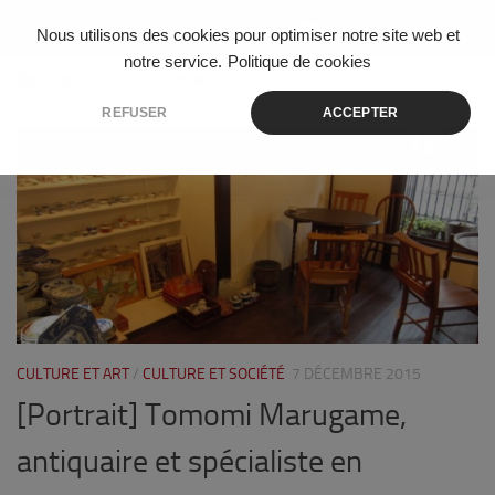
Skip to content
Nous utilisons des cookies pour optimiser notre site web et
notre service.
Politique de cookies
ÉTIQUETÉ :
KAGURAZAWA
REFUSER
ACCEPTER
1
CULTURE ET ART
/
CULTURE ET SOCIÉTÉ
7 DÉCEMBRE 2015
[Portrait] Tomomi Marugame,
antiquaire et spécialiste en