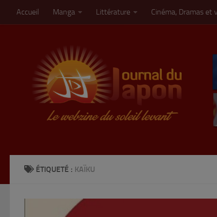
Accueil
Manga
Littérature
Cinéma, Dramas et 
Skip to content
ÉTIQUETÉ :
KAÏKU