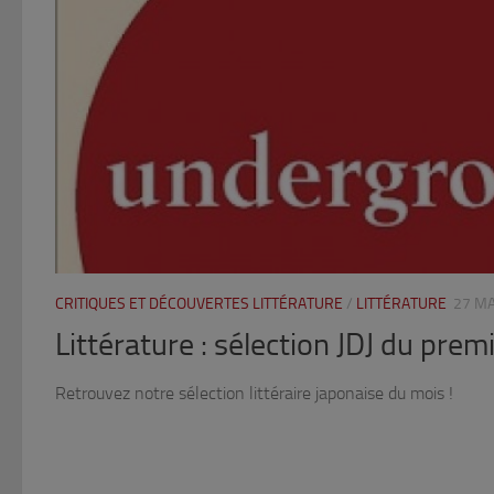
CRITIQUES ET DÉCOUVERTES LITTÉRATURE
/
LITTÉRATURE
27 M
Littérature : sélection JDJ du prem
Retrouvez notre sélection littéraire japonaise du mois !