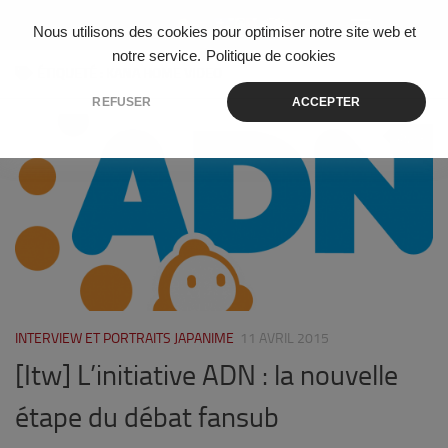
Skip to content
Nous utilisons des cookies pour optimiser notre site web et
notre service.
Politique de cookies
ÉTIQUETÉ :
KANA HOME VIDEO
REFUSER
ACCEPTER
63
INTERVIEW ET PORTRAITS JAPANIME
11 AVRIL 2015
[Itw] L’initiative ADN : la nouvelle
étape du débat fansub