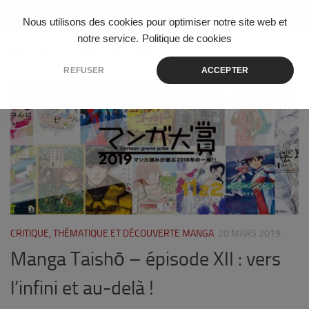
Skip to content
Nous utilisons des cookies pour optimiser notre site web et
notre service.
Politique de cookies
ÉTIQUETÉ :
KAORI TSURUTANI
REFUSER
ACCEPTER
1
CRITIQUE, THÉMATIQUE ET DÉCOUVERTE MANGA
20 MARS 2019
Manga Taishō – épisode XII : vers
l’infini et au-delà !