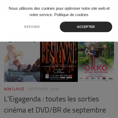
Skip to content
Nous utilisons des cookies pour optimiser notre site web et
notre service.
Politique de cookies
ÉTIQUETÉ :
KASANE
REFUSER
ACCEPTER
1
NON CLASSÉ
1 SEPTEMBRE 2018
L’Eigagenda : toutes les sorties
cinéma et DVD/BR de septembre