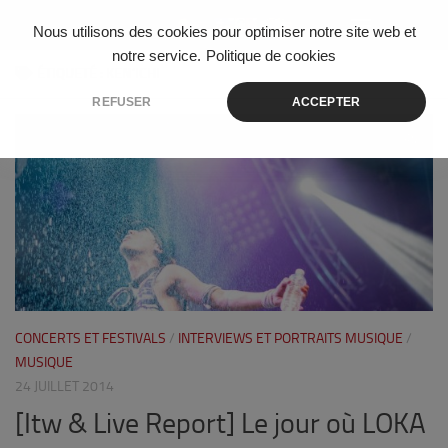
Skip to content
Nous utilisons des cookies pour optimiser notre site web et
notre service.
Politique de cookies
ÉTIQUETÉ :
KEN’ICHI
REFUSER
ACCEPTER
0
CONCERTS ET FESTIVALS
/
INTERVIEWS ET PORTRAITS MUSIQUE
/
MUSIQUE
24 JUILLET 2014
[Itw & Live Report] Le jour où LOKA