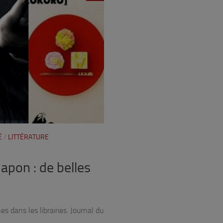
É
/
LITTÉRATURE
Japon : de belles
 dans les librairies. Journal du