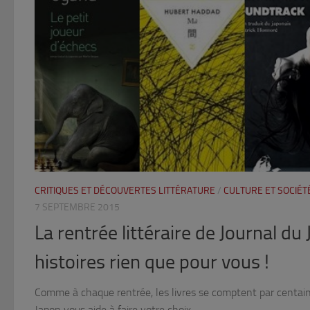
CRITIQUES ET DÉCOUVERTES LITTÉRATURE
/
CULTURE ET SOCIÉT
7 SEPTEMBRE 2015
La rentrée littéraire de Journal du 
histoires rien que pour vous !
Comme à chaque rentrée, les livres se comptent par centaines
Japon vous aide à faire votre choix.