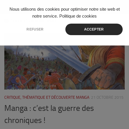
Skip to content
Nous utilisons des cookies pour optimiser notre site web et
notre service.
Politique de cookies
ÉTIQUETÉ :
KOTONO KATO
REFUSER
ACCEPTER
5
CRITIQUE, THÉMATIQUE ET DÉCOUVERTE MANGA
21 OCTOBRE 2015
Manga : c’est la guerre des
chroniques !