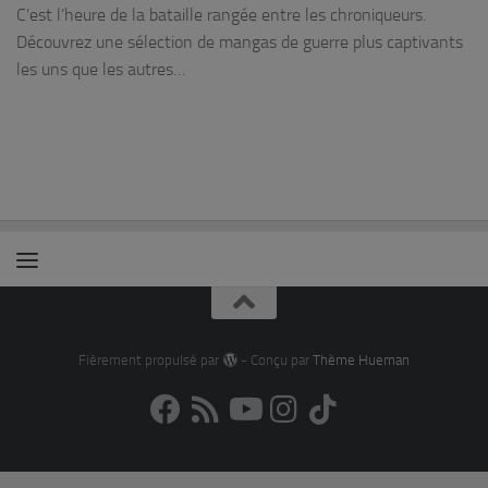
C’est l’heure de la bataille rangée entre les chroniqueurs.
Découvrez une sélection de mangas de guerre plus captivants
les uns que les autres…
Fièrement propulsé par
- Conçu par
Thème Hueman