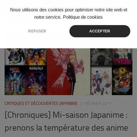
Skip to content
Nous utilisons des cookies pour optimiser notre site web et
notre service.
Politique de cookies
ÉTIQUETÉ :
KUZU NO HONKAI
REFUSER
ACCEPTER
1
CRITIQUES ET DÉCOUVERTES JAPANIME
21 FÉVRIER 2017
[Chroniques] Mi-saison Japanime :
prenons la température des anime