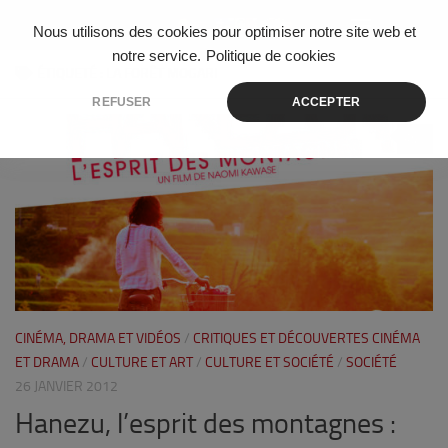
Skip to content
Nous utilisons des cookies pour optimiser notre site web et
notre service.
Politique de cookies
ÉTIQUETÉ :
LA FORÊT MOGARI
REFUSER
ACCEPTER
0
CINÉMA, DRAMA ET VIDÉOS
/
CRITIQUES ET DÉCOUVERTES CINÉMA
ET DRAMA
/
CULTURE ET ART
/
CULTURE ET SOCIÉTÉ
/
SOCIÉTÉ
26 JANVIER 2012
Hanezu, l’esprit des montagnes :