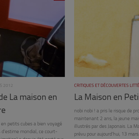
S 2012
CRITIQUES ET DÉCOUVERTES LIT
 de La maison en
La Maison en Peti
re
nobi nobi ! a pris le risque de 
maintenant 2 ans, la jeune mais
en petits cubes a bien voyagé
illustrés par des Japonais. La M
 d’estime mondial, ce court-
prévu pour aujourd’hui, 13 mars