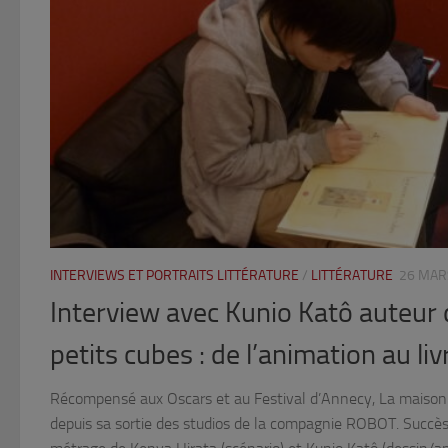
INTERVIEWS ET PORTRAITS LITTÉRATURE
/
LITTÉRATURE
26 MAR
Interview avec Kunio Katô auteur
petits cubes : de l’animation au liv
Récompensé aux Oscars et au Festival d’Annecy, La maison 
depuis sa sortie des studios de la compagnie ROBOT. Succès