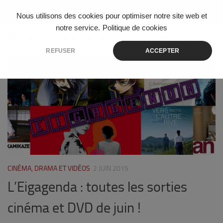
Skip to content
Nous utilisons des cookies pour optimiser notre site web et
notre service.
Politique de cookies
ÉTIQUETÉ :
L’ANIMATION INDÉPENDANTE JAPONAISE
REFUSER
ACCEPTER
5
CINÉMA, DRAMA ET VIDÉOS
2 JUIN 2015
L’Eigagenda : toutes les sorties
cinéma et DVD de juin !