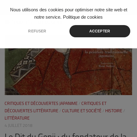
Skip to content
Nous utilisons des cookies pour optimiser notre site web et
notre service.
Politique de cookies
ÉTIQUETÉ :
LE DIT DU GENJI
REFUSER
ACCEPTER
4
CRITIQUES ET DÉCOUVERTES JAPANIME
/
CRITIQUES ET
DÉCOUVERTES LITTÉRATURE
/
CULTURE ET SOCIÉTÉ
/
HISTOIRE
/
LITTÉRATURE
4 JUILLET 2018
Le Dit du Genji : du fondateur de la