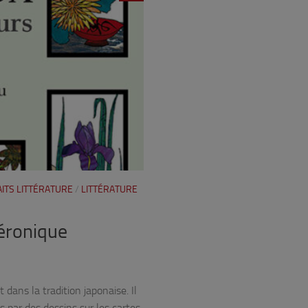
ITS LITTÉRATURE
/
LITTÉRATURE
Véronique
 dans la tradition japonaise. Il
s par des dessins sur les cartes,