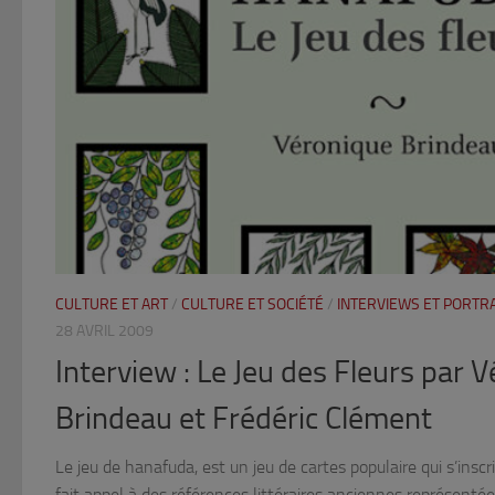
CULTURE ET ART
/
CULTURE ET SOCIÉTÉ
/
INTERVIEWS ET PORTRA
28 AVRIL 2009
Interview : Le Jeu des Fleurs par 
Brindeau et Frédéric Clément
Le jeu de hanafuda, est un jeu de cartes populaire qui s’inscrit
fait appel à des références littéraires anciennes représentée